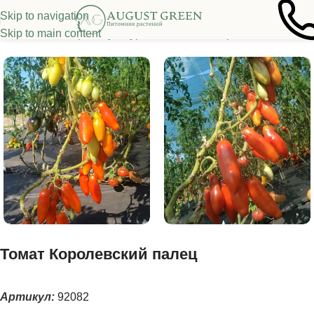
Skip to navigation
Skip to main content
я
/
Семена овощных культур
/
Томаты
/
Высокорослые томаты
Томат Королевский палец
Артикул:
92082