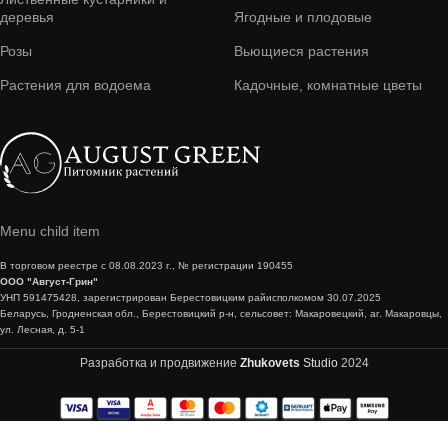
деревья
Ягодные и плодовые
Розы
Вьющиеся растения
Растения для водоема
Кадочные, комнатные цветы
Menu child item
В торговом реестре с 08.08.2023 г., № регистрации 190455
ООО "Август-Грин"
УНП 591475428, зарегистрирован Берестовицким райисполкомом 30.07.2025
Беларусь, Гродненская обл., Берестовицкий р-н, сельсовет: Макаровецкий, аг. Макаровцы,
ул. Лесная, д. 5-1
Разработка и продвижение
Zhukovets
Studio
2024