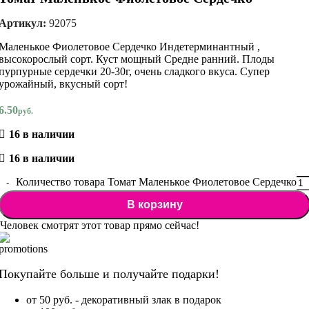
Артикул:
92075
Маленькое Фиолетовое Сердечко Индетерминантный ,
высокорослый сорт. Куст мощный Средне ранний. Плоды
пурпурные сердечки 20-30г, очень сладкого вкуса. Супер
урожайный, вкусный сорт!
6.50
руб.
16 в наличии
16 в наличии
Количество товара Томат Маленькое Фиолетовое Сердечко
В корзину
Человек смотрят этот товар прямо сейчас!
Покупайте больше и получайте подарки!
от 50 руб. - декоративный злак в подарок