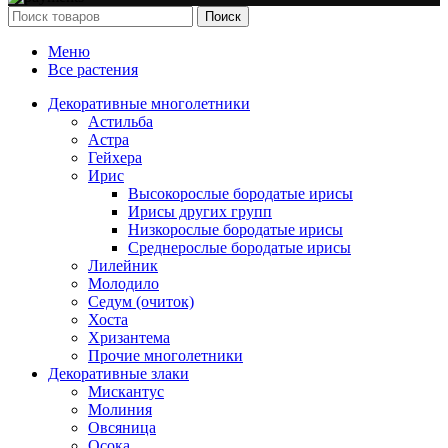
Поиск
Меню
Все растения
Декоративные многолетники
Астильба
Астра
Гейхера
Ирис
Высокорослые бородатые ирисы
Ирисы других групп
Низкорослые бородатые ирисы
Среднерослые бородатые ирисы
Лилейник
Молодило
Седум (очиток)
Хоста
Хризантема
Прочие многолетники
Декоративные злаки
Мискантус
Молиния
Овсяница
Осока