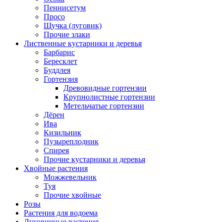
Пеннисетум
Просо
Щучка (луговик)
Прочие злаки
Лиственные кустарники и деревья
Барбарис
Бересклет
Буддлея
Гортензия
Древовидные гортензии
Крупнолистные гортензии
Метельчатые гортензии
Дёрен
Ива
Кизильник
Пузыреплодник
Спирея
Прочие кустарники и деревья
Хвойные растения
Можжевельник
Туя
Прочие хвойные
Розы
Растения для водоема
Луковичные растения