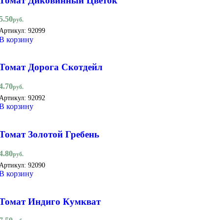
Томат Диковинный Цветок
5.50
руб.
Артикул:
92099
В корзину
Томат Дорога Скотдейл
4.70
руб.
Артикул:
92092
В корзину
Томат Золотой Гребень
4.80
руб.
Артикул:
92090
В корзину
Томат Индиго Кумкват