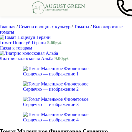
Skip to navigation
Skip to main content
Главная
/
Семена овощных культур
/
Томаты
/
Высокорослые
томаты
Томат Поцелуй Герани
5.60
руб.
Назад к товарам
Лиатрис колосковая Альба
9.00
руб.
Томат Маленькое Фиолетовое Сердечко