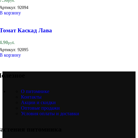
7.50
руб.
Артикул:
92094
В корзину
Томат Каскад Лава
4.90
руб.
Артикул:
92095
В корзину
олезное
О питомнике
Контакты
Акции и скидки
Оптовые продажи
Условия оплаты и доставки
астения питомника