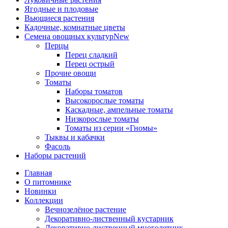
Ягодные и плодовые
Вьющиеся растения
Кадочные, комнатные цветы
Семена овощных культур
New
Перцы
Перец сладкий
Перец острый
Прочие овощи
Томаты
Наборы томатов
Высокорослые томаты
Каскадные, ампельные томаты
Низкорослые томаты
Томаты из серии «Гномы»
Тыквы и кабачки
Фасоль
Наборы растений
Главная
О питомнике
Новинки
Коллекции
Вечнозелёное растение
Декоративно-лиственный кустарник
Декоративно-лиственный многолетник