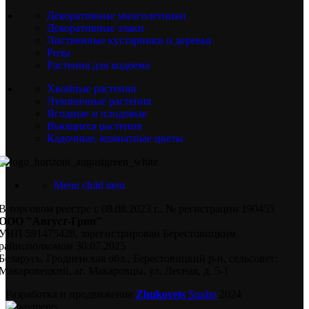
Декоративные многолетники
Декоративные злаки
Лиственные кустарники и деревья
Розы
Растения для водоема
Хвойные растения
Луковичные растения
Ягодные и плодовые
Вьющиеся растения
Кадочные, комнатные цветы
Menu child item
В торговом реестре с 08.08.2023 г., № регистрации 190455
ООО "Август-Грин"
УНП 591475428, зарегистрирован Берестовицким
райисполкомом 30.07.2025
Беларусь, Гродненская обл., Берестовицкий р-н, сельсовет:
Макаровецкий, аг. Макаровцы, ул. Лесная, д. 5-1
Разработка и продвижение
Zhukovets
Studio
2024