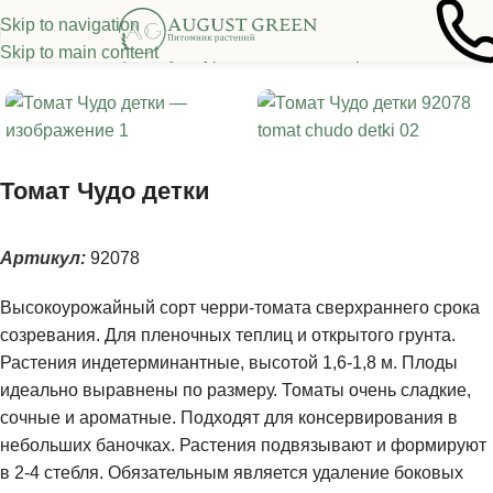
Skip to navigation
Skip to main content
я
/
Семена овощных культур
/
Томаты
/
Высокорослые томаты
Томат Чудо детки
Артикул:
92078
Высокоурожайный сорт черри-томата сверхраннего срока
созревания. Для пленочных теплиц и открытого грунта.
Растения индетерминантные, высотой 1,6-1,8 м. Плоды
идеально выравнены по размеру. Томаты очень сладкие,
сочные и ароматные. Подходят для консервирования в
небольших баночках. Растения подвязывают и формируют
в 2-4 стебля. Обязательным является удаление боковых