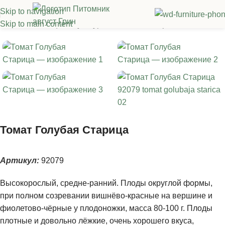
Skip to navigation
Skip to main content
я
/
Семена овощных культур
/
Томаты
/
Высокорослые томаты
Томат Голубая Старица
Артикул:
92079
Высокорослый, средне-ранний. Плоды округлой формы,
при полном созревании вишнёво-красные на вершине и
фиолетово-чёрные у плодоножки, масса 80-100 г. Плоды
плотные и довольно лёжкие, очень хорошего вкуса,