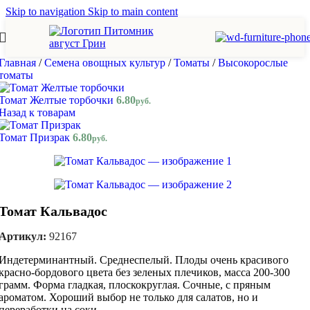
Skip to navigation
Skip to main content
Главная
/
Семена овощных культур
/
Томаты
/
Высокорослые
томаты
Томат Желтые торбочки
6.80
руб.
Назад к товарам
Томат Призрак
6.80
руб.
Томат Кальвадос
Артикул:
92167
Индетерминантный. Среднеспелый. Плоды очень красивого
красно-бордового цвета без зеленых плечиков, масса 200-300
грамм. Форма гладкая, плоскокруглая. Сочные, с пряным
ароматом. Хороший выбор не только для салатов, но и
переработки на соки.