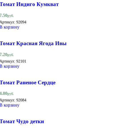
Томат Индиго Кумкват
7.50
руб.
Артикул:
92094
В корзину
Томат Красная Ягода Ивы
7.20
руб.
Артикул:
92101
В корзину
Томат Раненое Сердце
4.80
руб.
Артикул:
92084
В корзину
Томат Чудо детки