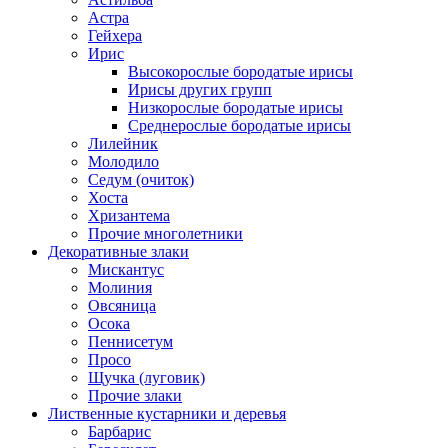
Астра
Гейхера
Ирис
Высокорослые бородатые ирисы
Ирисы других групп
Низкорослые бородатые ирисы
Среднерослые бородатые ирисы
Лилейник
Молодило
Седум (очиток)
Хоста
Хризантема
Прочие многолетники
Декоративные злаки
Мискантус
Молиния
Овсяница
Осока
Пеннисетум
Просо
Щучка (луговик)
Прочие злаки
Лиственные кустарники и деревья
Барбарис