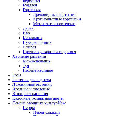
Бересклет
Буддлея
Гортензия
Древовидные гортензии
Крупнолистные гортензии
Метельчатые гортензии
Дёрен
Ива
Кизильник
Пузыреплодник
Спирея
Прочие кустарники и деревья
Хвойные растения
Можжевельник
Туя
Прочие хвойные
Розы
Растения для водоема
Луковичные растения
Ягодные и плодовые
Вьющиеся растения
Кадочные, комнатные цветы
Семена овощных культур
New
Перцы
Перец сладкий