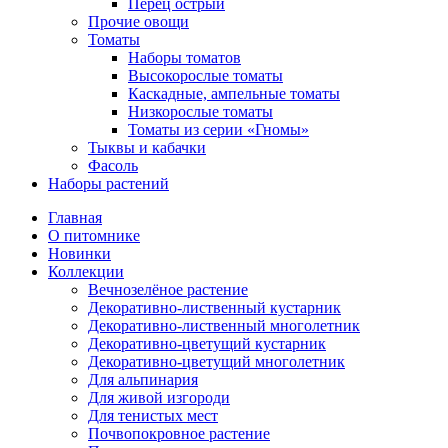
Перец острый
Прочие овощи
Томаты
Наборы томатов
Высокорослые томаты
Каскадные, ампельные томаты
Низкорослые томаты
Томаты из серии «Гномы»
Тыквы и кабачки
Фасоль
Наборы растений
Главная
О питомнике
Новинки
Коллекции
Вечнозелёное растение
Декоративно-лиственный кустарник
Декоративно-лиственный многолетник
Декоративно-цветущий кустарник
Декоративно-цветущий многолетник
Для альпинария
Для живой изгороди
Для тенистых мест
Почвопокровное растение