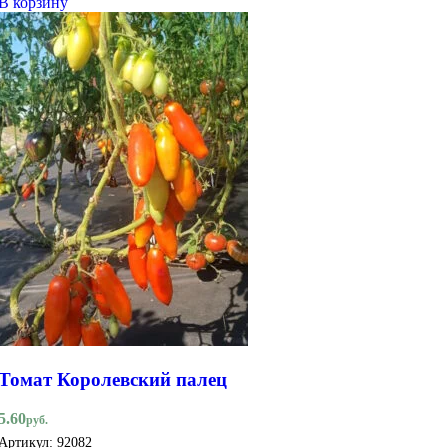
В корзину
Томат Королевский палец
5.60
руб.
Артикул:
92082