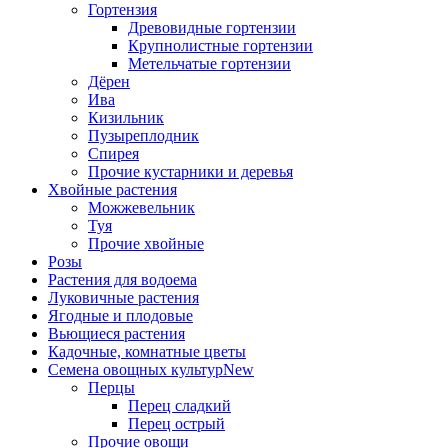
Гортензия
Древовидные гортензии
Крупнолистные гортензии
Метельчатые гортензии
Дёрен
Ива
Кизильник
Пузыреплодник
Спирея
Прочие кустарники и деревья
Хвойные растения
Можжевельник
Туя
Прочие хвойные
Розы
Растения для водоема
Луковичные растения
Ягодные и плодовые
Вьющиеся растения
Кадочные, комнатные цветы
Семена овощных культур
New
Перцы
Перец сладкий
Перец острый
Прочие овощи