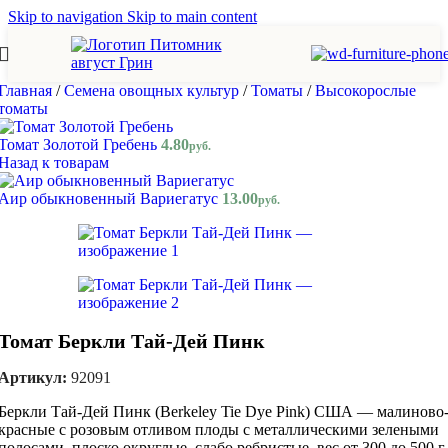
Skip to navigation
Skip to main content
Главная
/
Семена овощных культур
/
Томаты
/
Высокорослые
томаты
Томат Золотой Гребень
4.80
руб.
Назад к товарам
Аир обыкновенный Вариегатус
13.00
руб.
Томат Беркли Тай-Дей Пинк
Артикул:
92091
Беркли Тай-Дей Пинк (Berkeley Tie Dye Pink) США — малиново
красные c розовым отливом плоды с металлическими зелеными
полосами, плоско округлые, слабо ребристые, вес от 300 до 500 г,