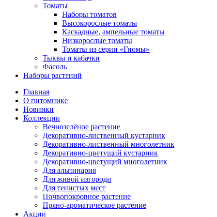
Томаты
Наборы томатов
Высокорослые томаты
Каскадные, ампельные томаты
Низкорослые томаты
Томаты из серии «Гномы»
Тыквы и кабачки
Фасоль
Наборы растений
Главная
О питомнике
Новинки
Коллекции
Вечнозелёное растение
Декоративно-лиственный кустарник
Декоративно-лиственный многолетник
Декоративно-цветущий кустарник
Декоративно-цветущий многолетник
Для альпинария
Для живой изгороди
Для тенистых мест
Почвопокровное растение
Пряно-ароматическое растение
Акции