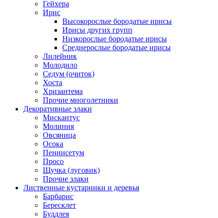
Гейхера
Ирис
Высокорослые бородатые ирисы
Ирисы других групп
Низкорослые бородатые ирисы
Среднерослые бородатые ирисы
Лилейник
Молодило
Седум (очиток)
Хоста
Хризантема
Прочие многолетники
Декоративные злаки
Мискантус
Молиния
Овсяница
Осока
Пеннисетум
Просо
Щучка (луговик)
Прочие злаки
Лиственные кустарники и деревья
Барбарис
Бересклет
Буддлея