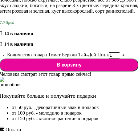
вкус сладкий, богатый, на разрезе 3-х цветные: середина красная
затем розовая и зеленая, куст высокорослый, сорт раннеспелый.
7.20
руб.
14 в наличии
14 в наличии
Количество товара Томат Беркли Тай-Дей Пинк
В корзину
Человека смотрят этот товар прямо сейчас!
Покупайте больше и получайте подарки!
от 50 руб. - декоративный злак в подарок
от 100 руб. - молодило в подарок
от 150 руб. - хвойное растение в подарок
Оплата