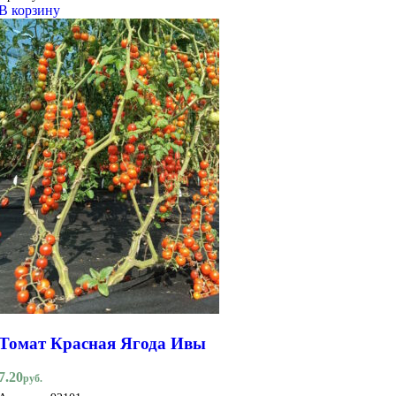
В корзину
Томат Красная Ягода Ивы
7.20
руб.