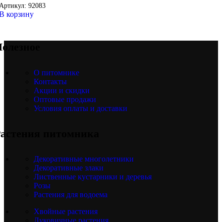
Артикул:
92083
В корзину
олезное
О питомнике
Контакты
Акции и скидки
Оптовые продажи
Условия оплаты и доставки
астения питомника
Декоративные многолетники
Декоративные злаки
Лиственные кустарники и деревья
Розы
Растения для водоема
Хвойные растения
Луковичные растения