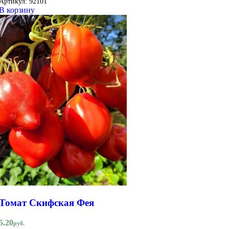
Артикул:
92101
В корзину
Томат Скифская Фея
5.20
руб.