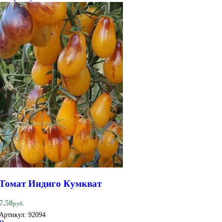
Томат Индиго Кумкват
7.50
руб.
Артикул:
92094