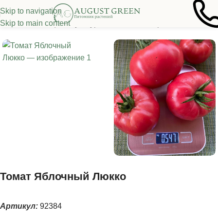
Skip to navigation
Skip to main content
я
/
Семена овощных культур
/
Томаты
/
Высокорослые томаты
Томат Яблочный Люкко
Артикул:
92384