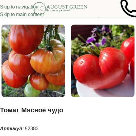
Skip to navigation
Skip to main content
я
/
Семена овощных культур
/
Томаты
/
Высокорослые томаты
Томат Мясное чудо
Артикул:
92383