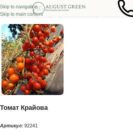
Skip to navigation
Skip to main content
ная
/
Семена овощных культур
/
Томаты
/
Низкорослые томаты
Томат Крайова
Артикул:
92241