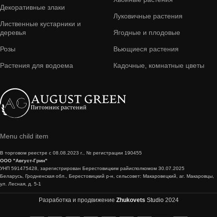
Декоративные злаки
Луковичные растения
Лиственные кустарники и
деревья
Ягодные и плодовые
Розы
Вьющиеся растения
Растения для водоема
Кадочные, комнатные цветы
Menu child item
В торговом реестре с 08.08.2023 г., № регистрации 190455
ООО "Август-Грин"
УНП 591475428, зарегистрирован Берестовицким райисполкомом 30.07.2025
Беларусь, Гродненская обл., Берестовицкий р-н, сельсовет: Макаровецкий, аг. Макаровцы,
ул. Лесная, д. 5-1
Разработка и продвижение
Zhukovets
Studio
2024