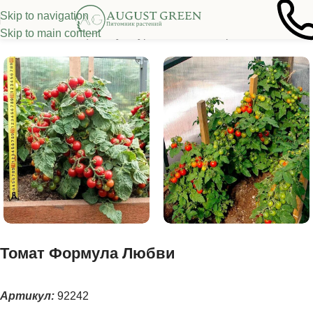
Skip to navigation
Skip to main content
ная
/
Семена овощных культур
/
Томаты
/
Низкорослые томаты
Томат Формула Любви
Артикул:
92242