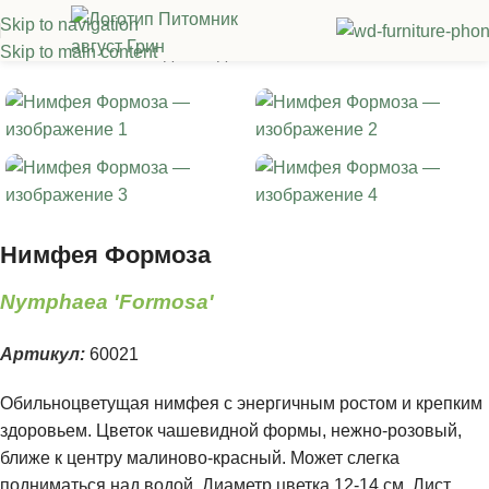
Skip to navigation
Skip to main content
Главная
/
Растения для водоема
Нимфея Формоза
Nymphaea 'Formosa'
Артикул:
60021
Обильноцветущая нимфея с энергичным ростом и крепким
здоровьем. Цветок чашевидной формы, нежно-розовый,
ближе к центру малиново-красный. Может слегка
подниматься над водой. Диаметр цветка 12-14 см. Лист