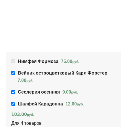
С
9
Ар
Нимфея Формоза
75.00
руб.
Вейник остроцветковый Карл Форстер
7.00
руб.
Сеслерия осенняя
9.00
руб.
Шалфей Карадонна
12.00
руб.
103.00
руб.
Для 4 товаров