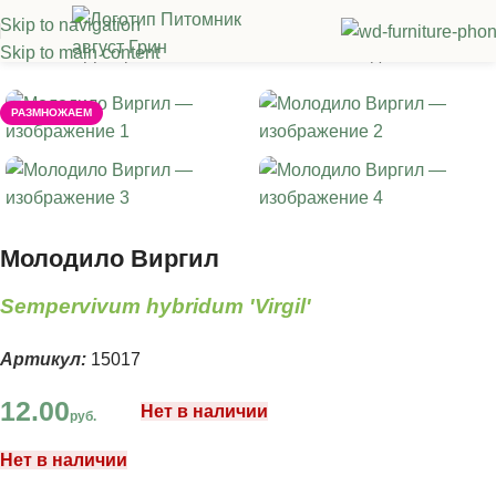
Skip to navigation
Skip to main content
Главная
/
Декоративные многолетники
/
Молодило
РАЗМНОЖАЕМ
Молодило Виргил
Sempervivum hybridum 'Virgil'
Артикул:
15017
12.00
Нет в наличии
руб.
Нет в наличии