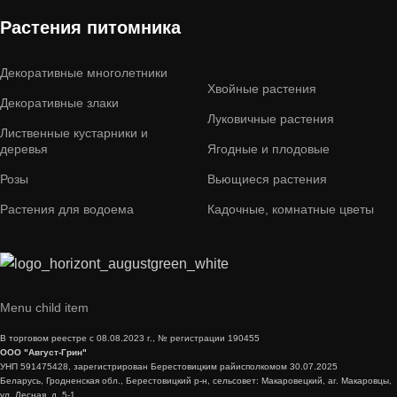
Растения питомника
Декоративные многолетники
Хвойные растения
Декоративные злаки
Луковичные растения
Лиственные кустарники и
деревья
Ягодные и плодовые
Розы
Вьющиеся растения
Растения для водоема
Кадочные, комнатные цветы
Menu child item
В торговом реестре с 08.08.2023 г., № регистрации 190455
ООО "Август-Грин"
УНП 591475428, зарегистрирован Берестовицким райисполкомом 30.07.2025
Беларусь, Гродненская обл., Берестовицкий р-н, сельсовет: Макаровецкий, аг. Макаровцы,
ул. Лесная, д. 5-1