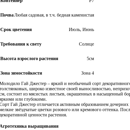
Контейнер
Р7
Почва
Любая садовая, в т.ч. бедная каменистая
Срок цветения
Июль
,
Июнь
Требования к свету
Солнце
Высота взрослого растения
5см
Зона зимостойкости
Зона 4
Молодило Гай Джестер – яркий и необычный сорт декоративного 
толстянковых, широко известное своей выносливостью, неприхот
см, состоит из мясистых листьев, окрашенных в насыщенный бор
яркими или глубокими.
Сорт Гай Джестер отличается активным образованием дочерних 
мелкие звёздчатые цветки розового или кремового оттенка. Посл
декоративной ценности растения.
Агротехника выращивания