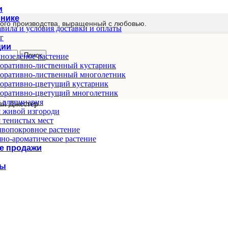
и
мнике
ого производства, выращенный с любовью.
вила и условия доставки и оплаты
г
ции
Поиск
нозелёное растение
оративно-лиственный кустарник
оративно-лиственный многолетник
оративно-цветущий кустарник
оративно-цветущий многолетник
 альпинария
ай Джестер
 живой изгороди
 тенистых мест
вопокровное растение
но-ароматическое растение
е продажи
ты