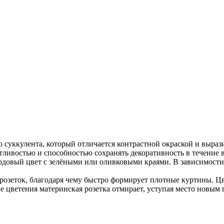
суккулента, который отличается контрастной окраской и вырази
ливостью и способностью сохранять декоративность в течение вс
довый цвет с зелёными или оливковыми краями. В зависимости о
розеток, благодаря чему быстро формирует плотные куртины. Цв
е цветения материнская розетка отмирает, уступая место новым