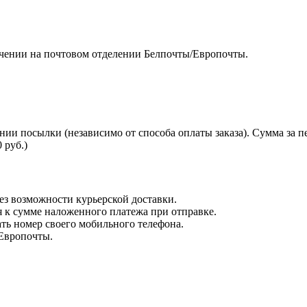
чении на почтовом отделении Белпочты/Европочты.
нии посылки (независимо от способа оплаты заказа). Сумма за 
 руб.)
з возможности курьерской доставки.
я к сумме наложенного платежа при отправке.
ть номер своего мобильного телефона.
 Европочты.