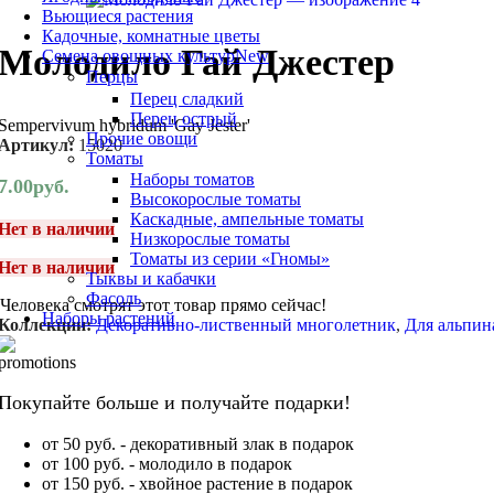
Вьющиеся растения
Кадочные, комнатные цветы
Молодило Гай Джестер
Семена овощных культур
New
Перцы
Перец сладкий
Перец острый
Sempervivum hybridum 'Gay Jester'
Прочие овощи
Артикул:
15020
Томаты
Наборы томатов
7.00
руб.
Высокорослые томаты
Каскадные, ампельные томаты
Нет в наличии
Низкорослые томаты
Томаты из серии «Гномы»
Нет в наличии
Тыквы и кабачки
Фасоль
Человека смотрят этот товар прямо сейчас!
Наборы растений
Коллекции:
Декоративно-лиственный многолетник
,
Для альпин
Покупайте больше и получайте подарки!
от 50 руб. - декоративный злак в подарок
от 100 руб. - молодило в подарок
от 150 руб. - хвойное растение в подарок