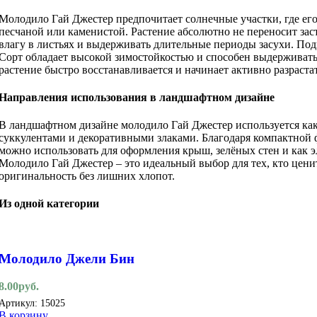
Молодило Гай Джестер предпочитает солнечные участки, где ег
песчаной или каменистой. Растение абсолютно не переносит за
влагу в листьях и выдерживать длительные периоды засухи. Под
Сорт обладает высокой зимостойкостью и способен выдерживать 
растение быстро восстанавливается и начинает активно разрастат
Направления использования в ландшафтном дизайне
В ландшафтном дизайне молодило Гай Джестер используется как 
суккулентами и декоративными злаками. Благодаря компактной ф
можно использовать для оформления крыш, зелёных стен и как э
Молодило Гай Джестер – это идеальный выбор для тех, кто ценит
оригинальность без лишних хлопот.
Из одной категории
Молодило Джели Бин
8.00
руб.
Артикул:
15025
В корзину