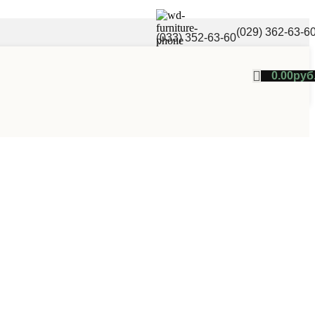
(029) 362-63-6
(033) 352-63-60
0.00
руб