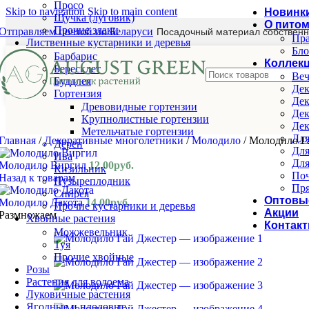
Просо
Skip to navigation
Skip to main content
Новинк
Щучка (луговик)
О пито
Прочие злаки
Отправляем почтой по Беларуси
Посадочный материал собственн
Пра
Лиственные кустарники и деревья
Бло
Барбарис
Коллек
Бересклет
Веч
Буддлея
Дек
Гортензия
Дек
Древовидные гортензии
Дек
Крупнолистные гортензии
Дек
Метельчатые гортензии
Для
Главная
/
Декоративные многолетники
/
Молодило
/
Молодило Г
Дёрен
Для
Ива
Для
Молодило Виргил
12.00
руб.
Кизильник
Поч
Назад к товарам
Пузыреплодник
Пря
Спирея
Оптовы
Молодило Дакота
14.00
руб.
Прочие кустарники и деревья
Акции
Размножаем
Хвойные растения
Контак
Можжевельник
Туя
Прочие хвойные
Розы
Растения для водоема
Луковичные растения
Ягодные и плодовые