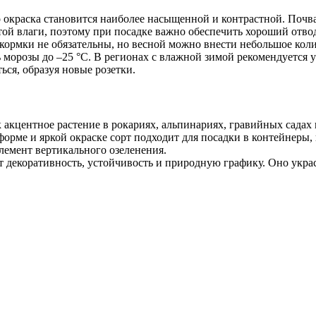
о окраска становится наиболее насыщенной и контрастной. Почв
стой влаги, поэтому при посадке важно обеспечить хороший от
кормки не обязательны, но весной можно внести небольшое коли
морозы до –25 °C. В регионах с влажной зимой рекомендуется 
ься, образуя новые розетки.
акцентное растение в рокариях, альпинариях, гравийных садах 
орме и яркой окраске сорт подходит для посадки в контейнеры,
лемент вертикального озеленения.
 декоративность, устойчивость и природную графику. Оно украс