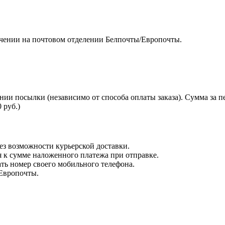
чении на почтовом отделении Белпочты/Европочты.
нии посылки (независимо от способа оплаты заказа). Сумма за 
 руб.)
з возможности курьерской доставки.
я к сумме наложенного платежа при отправке.
ть номер своего мобильного телефона.
 Европочты.