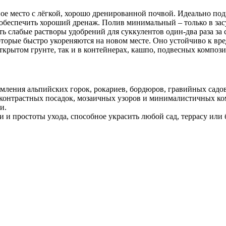
е место с лёгкой, хорошо дренированной почвой. Идеально под
 обеспечить хороший дренаж. Полив минимальный – только в зас
ь слабые растворы удобрений для суккулентов один-два раза за 
торые быстро укореняются на новом месте. Оно устойчиво к вред
ткрытом грунте, так и в контейнерах, кашпо, подвесных композ
мления альпийских горок, рокариев, бордюров, гравийных садо
 контрастных посадок, мозаичных узоров и минималистичных ком
и.
 и простоты ухода, способное украсить любой сад, террасу или 