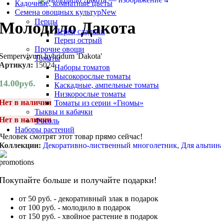
Кадочные, комнатные цветы
Семена овощных культур
New
Перцы
Молодило Дакота
Перец сладкий
Перец острый
Прочие овощи
Sempervivum hybridum 'Dakota'
Томаты
Артикул:
15024
Наборы томатов
Высокорослые томаты
14.00
руб.
Каскадные, ампельные томаты
Низкорослые томаты
Нет в наличии
Томаты из серии «Гномы»
Тыквы и кабачки
Нет в наличии
Фасоль
Наборы растений
Человек смотрят этот товар прямо сейчас!
Коллекции:
Декоративно-лиственный многолетник
,
Для альпин
Покупайте больше и получайте подарки!
от 50 руб. - декоративный злак в подарок
от 100 руб. - молодило в подарок
от 150 руб. - хвойное растение в подарок