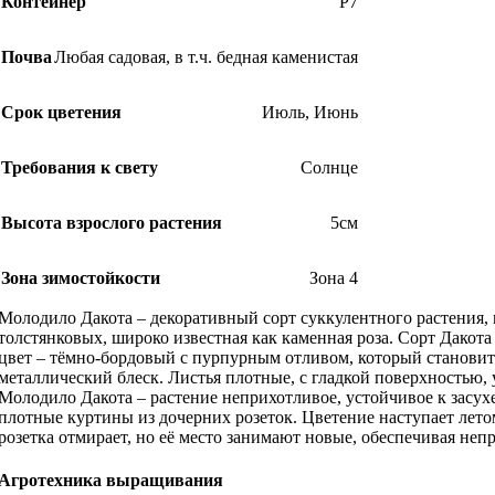
Контейнер
Р7
Почва
Любая садовая, в т.ч. бедная каменистая
Срок цветения
Июль
,
Июнь
Требования к свету
Солнце
Высота взрослого растения
5см
Зона зимостойкости
Зона 4
Молодило Дакота – декоративный сорт суккулентного растения, 
толстянковых, широко известная как каменная роза. Сорт Дакот
цвет – тёмно-бордовый с пурпурным отливом, который становит
металлический блеск. Листья плотные, с гладкой поверхностью,
Молодило Дакота – растение неприхотливое, устойчивое к засухе
плотные куртины из дочерних розеток. Цветение наступает летом
розетка отмирает, но её место занимают новые, обеспечивая неп
Агротехника выращивания