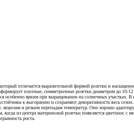
который отличается выразительной формой розетки и насыщенной
а формирует плотные, симметричные розетки диаметром до 10-12
ся особенно ярким при выращивании на солнечных участках. В 
 устойчивы к выгоранию и сохраняют декоративность весь сезон.
, морозам и резким перепадам температур. Оно хорошо адаптируе
, когда из центра материнской розетки появляется цветонос с 
рерывность роста.