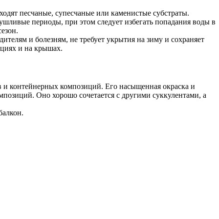
ходят песчаные, супесчаные или каменистые субстраты.
ушливые периоды, при этом следует избегать попадания воды в
сезон.
ителям и болезням, не требует укрытия на зиму и сохраняет
ициях и на крышах.
в и контейнерных композиций. Его насыщенная окраска и
позиций. Оно хорошо сочетается с другими суккулентами, а
балкон.