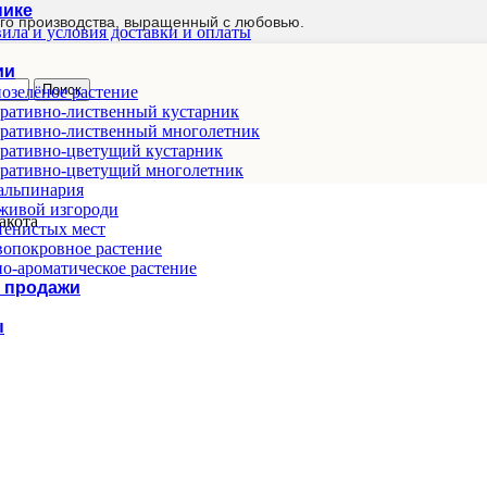
нике
го производства, выращенный с любовью.
ила и условия доставки и оплаты
ии
Поиск
озелёное растение
ративно-лиственный кустарник
ративно-лиственный многолетник
ративно-цветущий кустарник
ративно-цветущий многолетник
альпинария
живой изгороди
акота
тенистых мест
опокровное растение
о-ароматическое растение
 продажи
ы