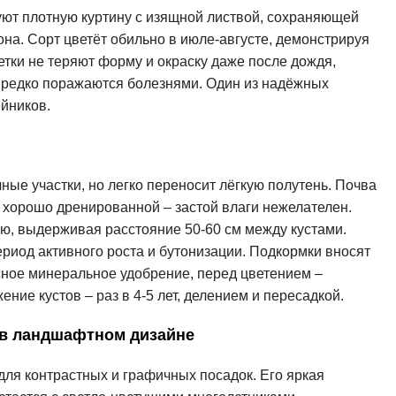
уют плотную куртину с изящной листвой, сохраняющей
она. Сорт цветёт обильно в июле-августе, демонстрируя
етки не теряют форму и окраску даже после дождя,
, редко поражаются болезнями. Один из надёжных
йников.
ные участки, но легко переносит лёгкую полутень. Почва
 хорошо дренированной – застой влаги нежелателен.
ю, выдерживая расстояние 50-60 см между кустами.
риод активного роста и бутонизации. Подкормки вносят
сное минеральное удобрение, перед цветением –
ие кустов – раз в 4-5 лет, делением и пересадкой.
 в ландшафтном дизайне
ля контрастных и графичных посадок. Его яркая