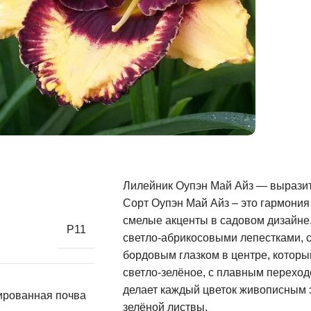
Лилейник Оупэн Май Айз — выразит
Сорт Оупэн Май Айз – это гармония 
смелые акценты в садовом дизайне
Р11
светло-абрикосовыми лепестками, 
бордовым глазком в центре, которы
светло-зелёное, с плавным переход
делает каждый цветок живописным
ированная почва
зелёной листвы.