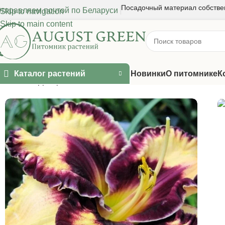
Посадочный материал собстве
тправляем почтой по Беларуси
Skip to navigation
Skip to main content
Каталог растений
Новинки
О питомнике
К
Главная
/
Декоративные многолетники
/
Лилейник
/
Лилейник