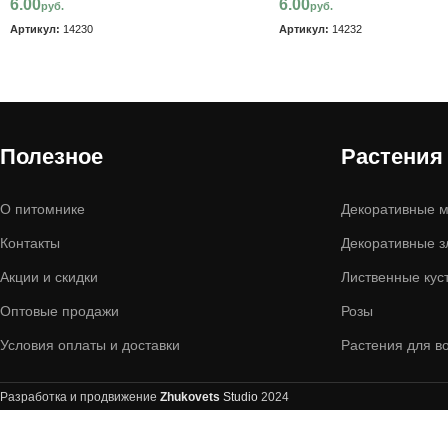
6.00
6.00
руб.
руб.
Артикул:
14230
Артикул:
14232
Полезное
Растения
О питомнике
Декоративные м
Контакты
Декоративные з
Акции и скидки
Лиственные кус
Оптовые продажи
Розы
Условия оплаты и доставки
Растения для в
Разработка и продвижение
Zhukovets
Studio
2024