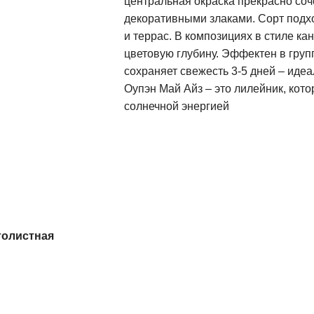
центральная окраска прекрасно соч
декоративными злаками. Сорт подх
и террас. В композициях в стиле ка
цветовую глубину. Эффектен в груп
сохраняет свежесть 3-5 дней – иде
Оупэн Май Айз – это лилейник, кото
солнечной энергией
толистная