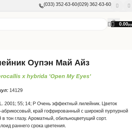
(033) 352-63-60
(029) 362-63-60
0.00
ру
ейник Оупэн Май Айз
ocallis x hybrida 'Open My Eyes'
кул:
14129
L. 2001; 55; 14; Р Очень эффектный лилейник. Цветок
-абрикосовый, край гофрированный с широкой пурпурной
 в тон глазу. Ароматный, обильноцветущий сорт.
лоид раннего срока цветения.