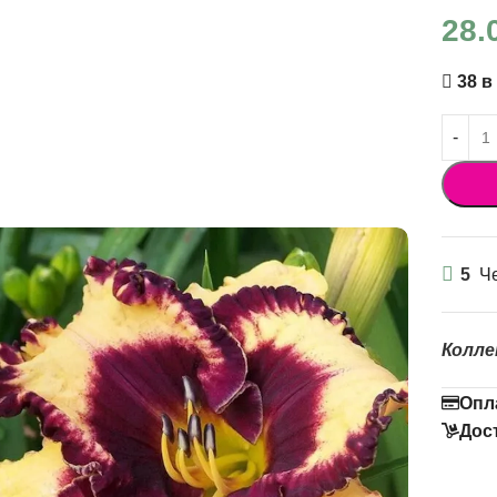
28.
38 в
5
Че
Колле
Опл
Дос