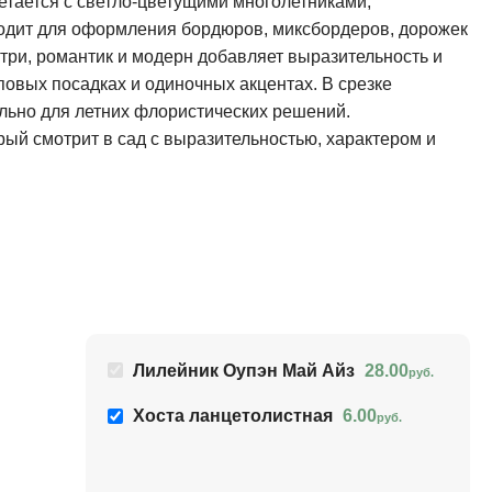
етается с светло-цветущими многолетниками,
одит для оформления бордюров, миксбордеров, дорожек
нтри, романтик и модерн добавляет выразительность и
повых посадках и одиночных акцентах. В срезке
ально для летних флористических решений.
рый смотрит в сад с выразительностью, характером и
Лилейник Оупэн Май Айз
28.00
руб.
Хоста ланцетолистная
6.00
руб.