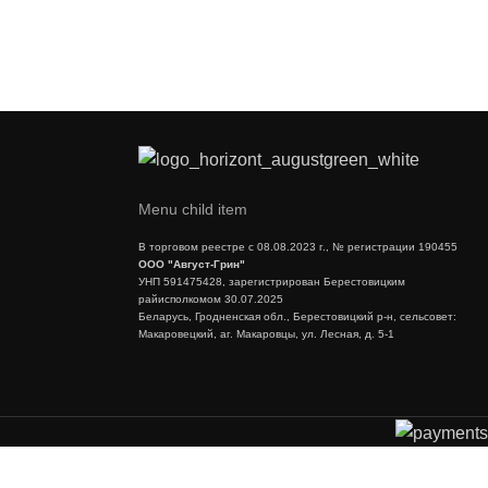
Menu child item
В торговом реестре с 08.08.2023 г., № регистрации 190455
ООО "Август-Грин"
УНП 591475428, зарегистрирован Берестовицким
райисполкомом 30.07.2025
Беларусь, Гродненская обл., Берестовицкий р-н, сельсовет:
Макаровецкий, аг. Макаровцы, ул. Лесная, д. 5-1