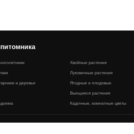
 питомника
ноголетники
Хвойные растения
лаки
Луковичные растения
тарники и деревья
Ягодные и плодовые
Вьющиеся растения
одоема
Кадочные, комнатные цветы