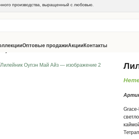
нного производства, выращенный с любовью.
оллекции
Оптовые продажи
Акции
Контакты
 Оупэн Май Айз
Лил
Hemer
Арти
Grace-
светло
каймой
Тетрап