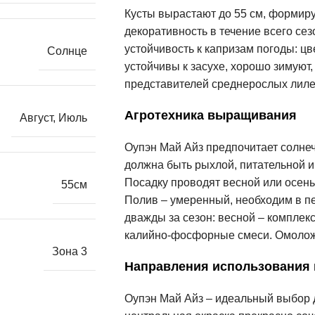
Кусты вырастают до 55 см, формир
декоративность в течение всего сез
устойчивость к капризам погоды: цв
Солнце
устойчивы к засухе, хорошо зимуют
представителей среднерослых лиле
Агротехника выращивания
Август
,
Июль
Оупэн Май Айз предпочитает солнеч
должна быть рыхлой, питательной и
Посадку проводят весной или осень
55см
Полив – умеренный, необходим в пе
дважды за сезон: весной – комплек
калийно-фосфорные смеси. Омоложен
Зона 3
Направления использования
Оупэн Май Айз – идеальный выбор д