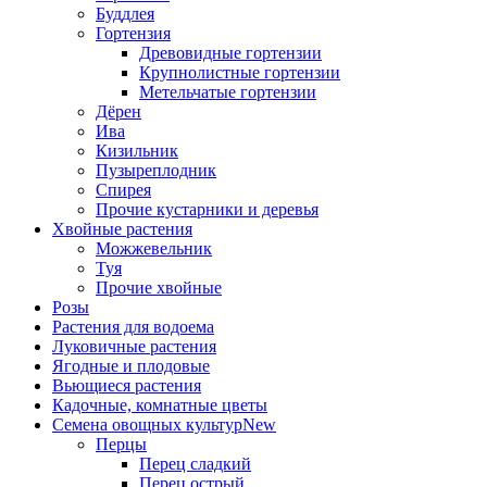
Буддлея
Гортензия
Древовидные гортензии
Крупнолистные гортензии
Метельчатые гортензии
Дёрен
Ива
Кизильник
Пузыреплодник
Спирея
Прочие кустарники и деревья
Хвойные растения
Можжевельник
Туя
Прочие хвойные
Розы
Растения для водоема
Луковичные растения
Ягодные и плодовые
Вьющиеся растения
Кадочные, комнатные цветы
Семена овощных культур
New
Перцы
Перец сладкий
Перец острый