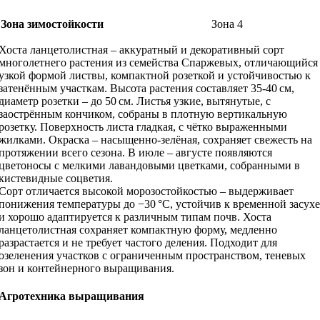
Зона зимостойкости
Зона 4
Хоста ланцетолистная – аккуратный и декоративный сорт
многолетнего растения из семейства Спаржевых, отличающийся
узкой формой листвы, компактной розеткой и устойчивостью к
затенённым участкам. Высота растения составляет 35-40 см,
диаметр розетки – до 50 см. Листья узкие, вытянутые, с
заострённым кончиком, собраны в плотную вертикальную
розетку. Поверхность листа гладкая, с чётко выраженными
жилками. Окраска – насыщенно-зелёная, сохраняет свежесть на
протяжении всего сезона. В июле – августе появляются
цветоносы с мелкими лавандовыми цветками, собранными в
кистевидные соцветия.
Сорт отличается высокой морозостойкостью – выдерживает
понижения температуры до −30 °C, устойчив к временной засухе
и хорошо адаптируется к различным типам почв. Хоста
ланцетолистная сохраняет компактную форму, медленно
разрастается и не требует частого деления. Подходит для
озеленения участков с ограниченным пространством, теневых
зон и контейнерного выращивания.
Агротехника выращивания