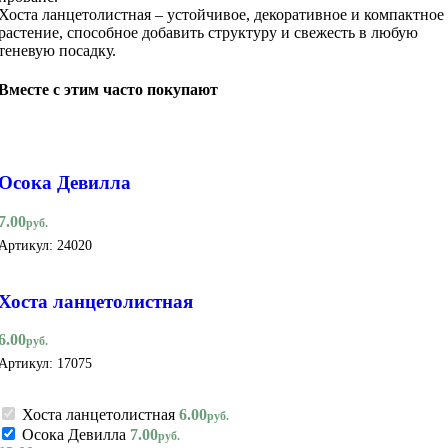
Хоста ланцетолистная – устойчивое, декоративное и компактное
растение, способное добавить структуру и свежесть в любую
теневую посадку.
Вместе с этим часто покупают
Осока Девилла
7.00
руб.
Артикул:
24020
Хоста ланцетолистная
6.00
руб.
Артикул:
17075
Хоста ланцетолистная
6.00
руб.
Осока Девилла
7.00
руб.