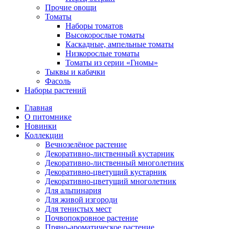
Прочие овощи
Томаты
Наборы томатов
Высокорослые томаты
Каскадные, ампельные томаты
Низкорослые томаты
Томаты из серии «Гномы»
Тыквы и кабачки
Фасоль
Наборы растений
Главная
О питомнике
Новинки
Коллекции
Вечнозелёное растение
Декоративно-лиственный кустарник
Декоративно-лиственный многолетник
Декоративно-цветущий кустарник
Декоративно-цветущий многолетник
Для альпинария
Для живой изгороди
Для тенистых мест
Почвопокровное растение
Пряно-ароматическое растение