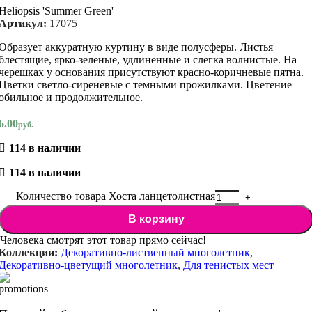
Heliopsis 'Summer Green'
Артикул:
17075
Образует аккуратную куртину в виде полусферы. Листья
блестящие, ярко-зеленые, удлиненные и слегка волнистые. На
черешках у основания присутствуют красно-коричневые пятна.
Цветки светло-сиреневые с темными прожилками. Цветение
обильное и продолжительное.
6.00
руб.
114 в наличии
114 в наличии
Количество товара Хоста ланцетолистная
В корзину
Человека смотрят этот товар прямо сейчас!
Коллекции:
Декоративно-лиственный многолетник
,
Декоративно-цветущий многолетник
,
Для тенистых мест