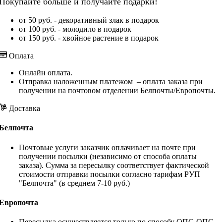
Покупайте больше и получайте подарки!
от 50 руб. - декоративный злак в подарок
от 100 руб. - молодило в подарок
от 150 руб. - хвойное растение в подарок
Оплата
Онлайн оплата.
Отправка наложенным платежом – оплата заказа при
получении на почтовом отделении Белпочты/Европочты.
Доставка
Белпочта
Почтовые услуги заказчик оплачивает на почте при
получении посылки (независимо от способа оплаты
заказа). Сумма за пересылку соответствует фактической
стоимости отправки посылки согласно тарифам РУП
"Белпочта" (в среднем 7-10 руб.)
Европочта
Пересылка осуществляется только по способу ОПС-ОПС,