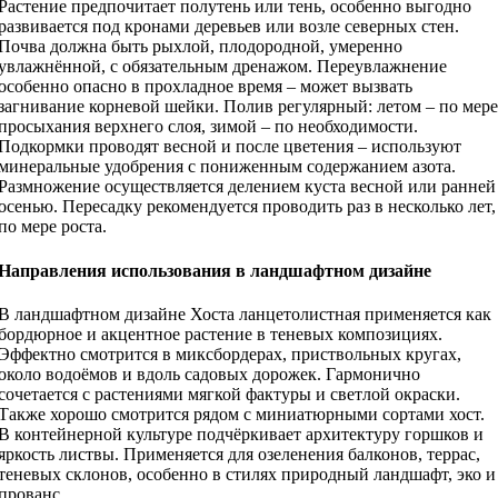
Растение предпочитает полутень или тень, особенно выгодно
развивается под кронами деревьев или возле северных стен.
Почва должна быть рыхлой, плодородной, умеренно
увлажнённой, с обязательным дренажом. Переувлажнение
особенно опасно в прохладное время – может вызвать
загнивание корневой шейки. Полив регулярный: летом – по мере
просыхания верхнего слоя, зимой – по необходимости.
Подкормки проводят весной и после цветения – используют
минеральные удобрения с пониженным содержанием азота.
Размножение осуществляется делением куста весной или ранней
осенью. Пересадку рекомендуется проводить раз в несколько лет,
по мере роста.
Направления использования в ландшафтном дизайне
В ландшафтном дизайне Хоста ланцетолистная применяется как
бордюрное и акцентное растение в теневых композициях.
Эффектно смотрится в миксбордерах, приствольных кругах,
около водоёмов и вдоль садовых дорожек. Гармонично
сочетается с растениями мягкой фактуры и светлой окраски.
Также хорошо смотрится рядом с миниатюрными сортами хост.
В контейнерной культуре подчёркивает архитектуру горшков и
яркость листвы. Применяется для озеленения балконов, террас,
теневых склонов, особенно в стилях природный ландшафт, эко и
прованс.