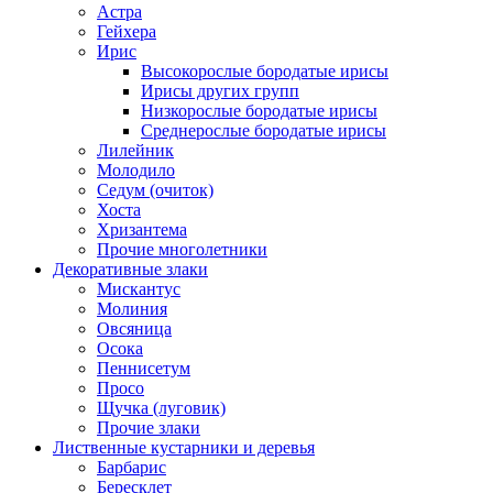
Астра
Гейхера
Ирис
Высокорослые бородатые ирисы
Ирисы других групп
Низкорослые бородатые ирисы
Среднерослые бородатые ирисы
Лилейник
Молодило
Седум (очиток)
Хоста
Хризантема
Прочие многолетники
Декоративные злаки
Мискантус
Молиния
Овсяница
Осока
Пеннисетум
Просо
Щучка (луговик)
Прочие злаки
Лиственные кустарники и деревья
Барбарис
Бересклет