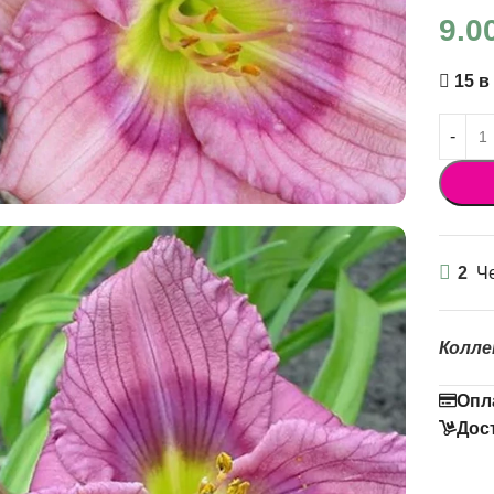
9.0
15 в
2
Че
Колле
Опл
Дос