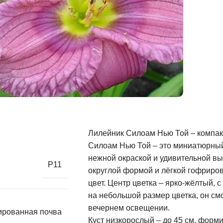
Лилейник Силоам Нью Той – компак
Силоам Нью Той – это миниатюрный
нежной окраской и удивительной вы
Р11
округлой формой и лёгкой гофриро
цвет. Центр цветка – ярко-жёлтый,
на небольшой размер цветка, он см
вечернем освещении.
ированная почва
Куст низкорослый – до 45 см, форми