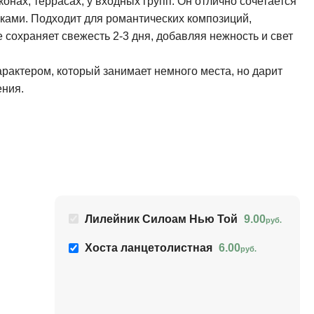
онах, террасах, у входных групп. Он отлично сочетается
ками. Подходит для романтических композиций,
е сохраняет свежесть 2-3 дня, добавляя нежность и свет
арактером, который занимает немного места, но дарит
ения.
Лилейник Силоам Нью Той
9.00
руб.
Хоста ланцетолистная
6.00
руб.