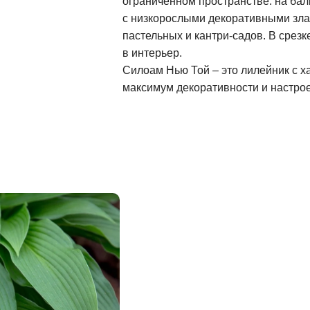
ограниченном пространстве: на балк
с низкорослыми декоративными зла
пастельных и кантри-садов. В срезк
в интерьер.
Силоам Нью Той – это лилейник с х
максимум декоративности и настро