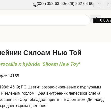
(033) 352-63-60
(029) 362-63-60
0.00
ру
ейник Силоам Нью Той
ocallis x hybrida 'Siloam New Toy'
кул:
14155
1986; 45; 9; РС Цветки розово-сиреневые с пурпурным
 и зелёным горлом. Края внутренних лепестков слегка
рованные. Сорт обладает приятным ароматом. Диплоид
среднего срока цветения.