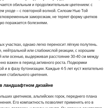
ичается обильным и продолжительным цветением: с
шем уходе – с повторной волной. Силоам Нью Той
кратковременным заморозкам, не теряет форму цветков
дко поражается болезнями.
ых участках, однако легко переносит лёгкую полутень.
 нейтральной или слабокислой реакции, с хорошим
й или осенью, выдерживая расстояние 30-40 см между
нно важен в период активного роста. Подкормки
 и в фазу бутонизации. Каждые 4-5 лет куст желательно
ния стабильного цветения.
 в ландшафтном дизайне
льших цветников, альпийских горок, переднего плана
нения. Его компактность позволяет применять его в