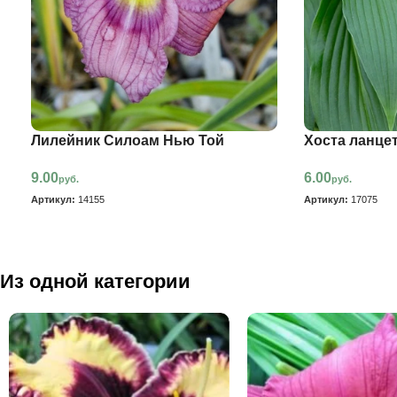
Лилейник Силоам Нью Той
Хоста ланце
9.00
6.00
руб.
руб.
Артикул:
14155
Артикул:
17075
Из одной категории