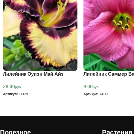
Лилейник Оупэн Май Айз
Лилейник Саммер В
28.00
9.00
руб.
руб.
Артикул:
14129
Артикул:
14147
Полезное
Растения