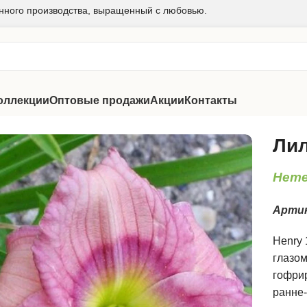
нного производства, выращенный с любовью.
оллекции
Оптовые продажи
Акции
Контакты
 Силоам Нью Той
Лил
Hemer
Арти
Henry 
глазом
гофри
ранне-