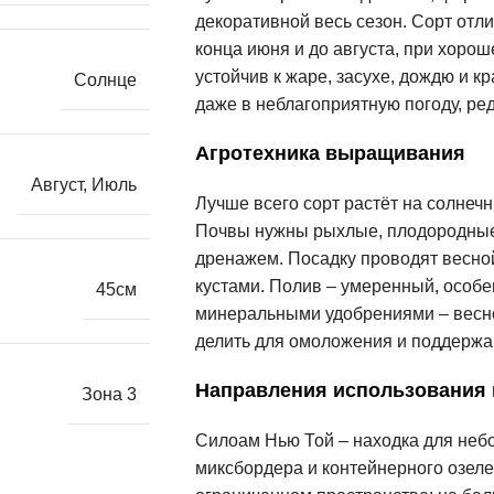
декоративной весь сезон. Сорт отл
конца июня и до августа, при хоро
устойчив к жаре, засухе, дождю и 
Солнце
даже в неблагоприятную погоду, ре
Агротехника выращивания
Август
,
Июль
Лучше всего сорт растёт на солнечн
Почвы нужны рыхлые, плодородные,
дренажем. Посадку проводят весно
кустами. Полив – умеренный, особе
45см
минеральными удобрениями – весной
делить для омоложения и поддержа
Направления использования
Зона 3
Силоам Нью Той – находка для небо
миксбордера и контейнерного озеле