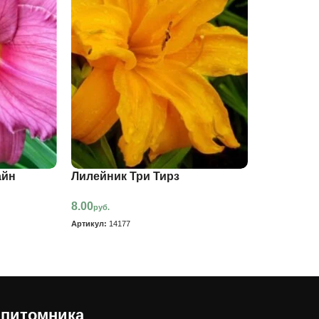
айн
Лилейник Три Тирз
8.00
руб.
Артикул:
14177
 питомника