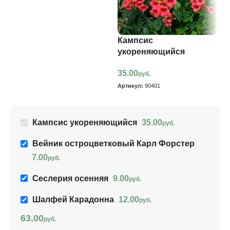
Кампсис
С
укореняющийся
9
35.00
руб.
Ар
Артикул:
90401
Кампсис укореняющийся
35.00
руб.
Вейник остроцветковый Карл Форстер
7.00
руб.
Сеслерия осенняя
9.00
руб.
Шалфей Карадонна
12.00
руб.
63.00
руб.