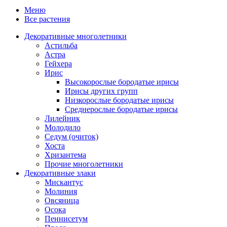
Меню
Все растения
Декоративные многолетники
Астильба
Астра
Гейхера
Ирис
Высокорослые бородатые ирисы
Ирисы других групп
Низкорослые бородатые ирисы
Среднерослые бородатые ирисы
Лилейник
Молодило
Седум (очиток)
Хоста
Хризантема
Прочие многолетники
Декоративные злаки
Мискантус
Молиния
Овсяница
Осока
Пеннисетум