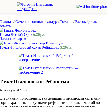
Skip to navigation
Skip to main content
Главная
/
Семена овощных культур
/
Томаты
/
Высокорослые
томаты
Тыква Лесной Орех
6.20
руб.
Назад к товарам
Томат Фиолетовый сахар Рейнхарда
5.20
руб.
Томат Итальянский Ребристый
Артикул:
92230
Старинный популярный, вкуснейший итальянский салатный
сорт с красивыми, вкусными рифлеными плодами массой до
400г. Плоды растут кистями по 4-6 шт. Этот сорт является