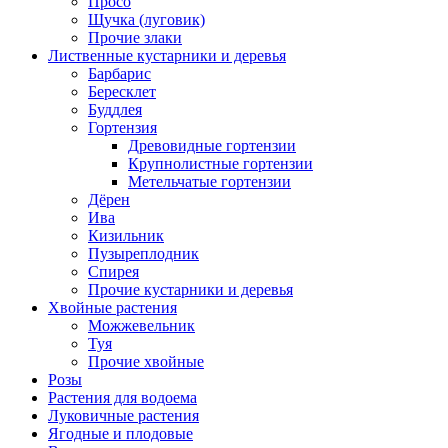
Просо
Щучка (луговик)
Прочие злаки
Лиственные кустарники и деревья
Барбарис
Бересклет
Буддлея
Гортензия
Древовидные гортензии
Крупнолистные гортензии
Метельчатые гортензии
Дёрен
Ива
Кизильник
Пузыреплодник
Спирея
Прочие кустарники и деревья
Хвойные растения
Можжевельник
Туя
Прочие хвойные
Розы
Растения для водоема
Луковичные растения
Ягодные и плодовые