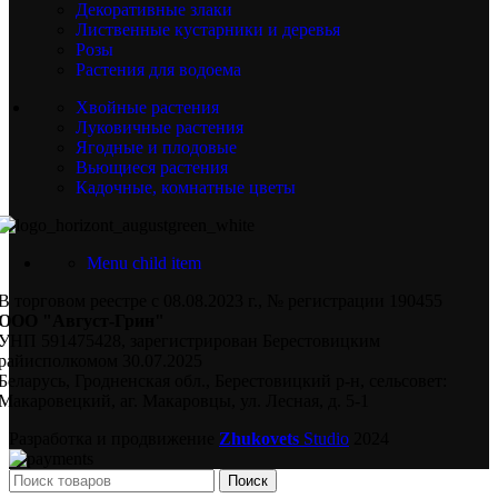
Декоративные злаки
Лиственные кустарники и деревья
Розы
Растения для водоема
Хвойные растения
Луковичные растения
Ягодные и плодовые
Вьющиеся растения
Кадочные, комнатные цветы
Menu child item
В торговом реестре с 08.08.2023 г., № регистрации 190455
ООО "Август-Грин"
УНП 591475428, зарегистрирован Берестовицким
райисполкомом 30.07.2025
Беларусь, Гродненская обл., Берестовицкий р-н, сельсовет:
Макаровецкий, аг. Макаровцы, ул. Лесная, д. 5-1
Разработка и продвижение
Zhukovets
Studio
2024
Поиск