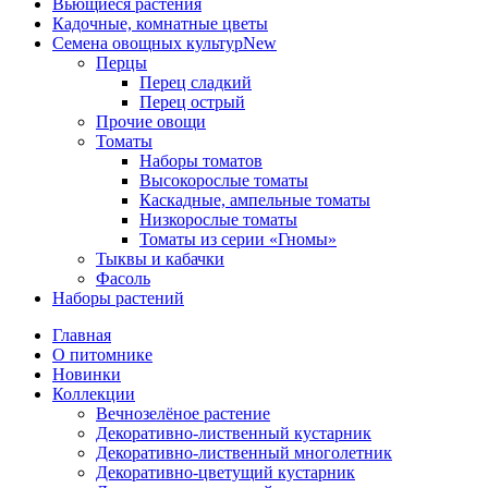
Вьющиеся растения
Кадочные, комнатные цветы
Семена овощных культур
New
Перцы
Перец сладкий
Перец острый
Прочие овощи
Томаты
Наборы томатов
Высокорослые томаты
Каскадные, ампельные томаты
Низкорослые томаты
Томаты из серии «Гномы»
Тыквы и кабачки
Фасоль
Наборы растений
Главная
О питомнике
Новинки
Коллекции
Вечнозелёное растение
Декоративно-лиственный кустарник
Декоративно-лиственный многолетник
Декоративно-цветущий кустарник