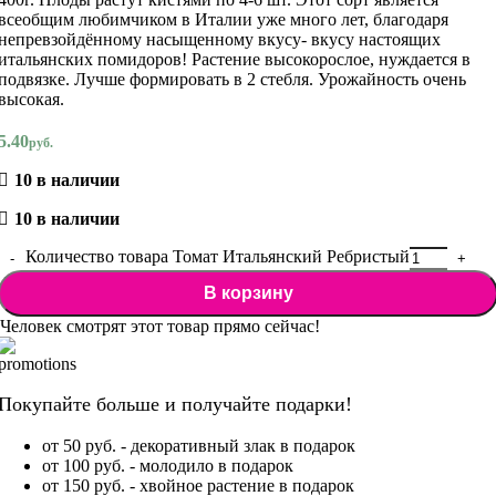
всеобщим любимчиком в Италии уже много лет, благодаря
непревзойдённому насыщенному вкусу- вкусу настоящих
итальянских помидоров! Растение высокорослое, нуждается в
подвязке. Лучше формировать в 2 стебля. Урожайность очень
высокая.
5.40
руб.
10 в наличии
10 в наличии
Количество товара Томат Итальянский Ребристый
В корзину
Человек смотрят этот товар прямо сейчас!
Покупайте больше и получайте подарки!
от 50 руб. - декоративный злак в подарок
от 100 руб. - молодило в подарок
от 150 руб. - хвойное растение в подарок