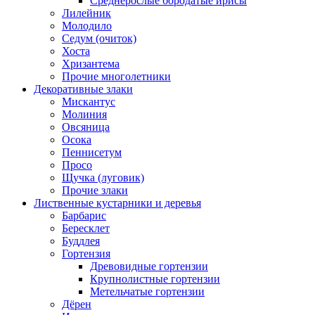
Среднерослые бородатые ирисы
Лилейник
Молодило
Седум (очиток)
Хоста
Хризантема
Прочие многолетники
Декоративные злаки
Мискантус
Молиния
Овсяница
Осока
Пеннисетум
Просо
Щучка (луговик)
Прочие злаки
Лиственные кустарники и деревья
Барбарис
Бересклет
Буддлея
Гортензия
Древовидные гортензии
Крупнолистные гортензии
Метельчатые гортензии
Дёрен