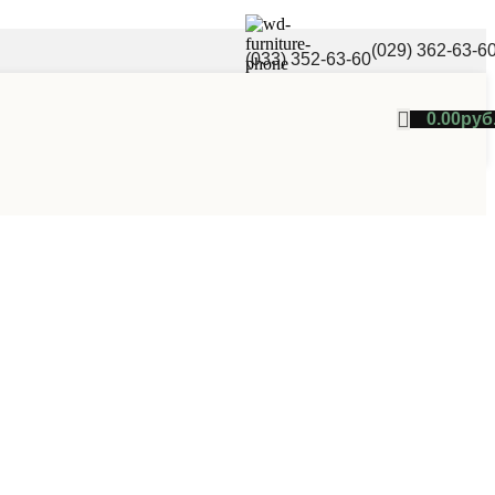
(029) 362-63-6
(033) 352-63-60
0.00
руб