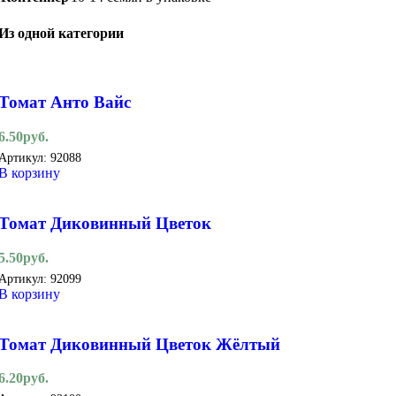
Из одной категории
Томат Анто Вайс
6.50
руб.
Артикул:
92088
В корзину
Томат Диковинный Цветок
5.50
руб.
Артикул:
92099
В корзину
Томат Диковинный Цветок Жёлтый
6.20
руб.