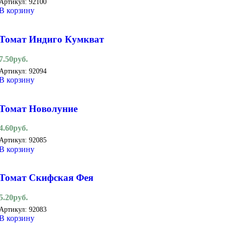
Артикул:
92100
В корзину
Томат Индиго Кумкват
7.50
руб.
Артикул:
92094
В корзину
Томат Новолуние
4.60
руб.
Артикул:
92085
В корзину
Томат Скифская Фея
5.20
руб.
Артикул:
92083
В корзину