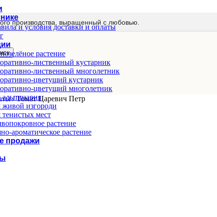
и
мнике
ого производства, выращенный с любовью.
вила и условия доставки и оплаты
г
ции
иск
нозелёное растение
оративно-лиственный кустарник
оративно-лиственный многолетник
оративно-цветущий кустарник
оративно-цветущий многолетник
 альпинария
маты
/
Томат Царевич Пе‌тр
 живой изгороди
 тенистых мест
вопокровное растение
но-ароматическое растение
е продажи
ты