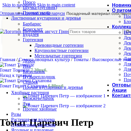
Просо
Skip to navigation
Skip to main content
Новинк
Щучка (луговик)
О пито
Прочие злаки
Отправляем почтой по Беларуси
Посадочный материал собственн
Пра
Лиственные кустарники и деревья
Бло
Барбарис
Коллек
Бересклет
По
Веч
Буддлея
Дек
Гортензия
Дек
Древовидные гортензии
Дек
Крупнолистные гортензии
Дек
Метельчатые гортензии
Для
Главная
/
Семена овощных культур
/
Томаты
/
Высокорослые то
Дёрен
Для
Ива
Для
Томат Томанде
7.30
руб.
Кизильник
Поч
Назад к товарам
Пузыреплодник
Пря
Спирея
Оптовы
Томат Гигант Суханова
6.80
руб.
Прочие кустарники и деревья
Акции
Хвойные растения
Контак
Можжевельник
Туя
Прочие хвойные
Розы
Растения для водоема
Томат Царевич Пе‌тр
Луковичные растения
Ягодные и плодовые