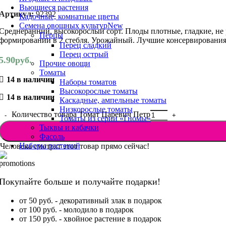
Вьющиеся растения
Артикул:
92392
Кадочные, комнатные цветы
Семена овощных культур
New
Среднеранний, высокорослый сорт. Плоды плотные, гладкие, не 
Перцы
формировании в 2 стебля. Урожайный. Лучшие консервирования
Перец сладкий
Перец острый
5.90
руб.
Прочие овощи
Томаты
14 в наличии
Наборы томатов
Высокорослые томаты
14 в наличии
Каскадные, ампельные томаты
Низкорослые томаты
Количество товара Томат Царевич Пе‌тр
Томаты из серии «Гномы»
Тыквы и кабачки
Фасоль
Наборы растений
Человека смотрят этот товар прямо сейчас!
Покупайте больше и получайте подарки!
от 50 руб. - декоративный злак в подарок
от 100 руб. - молодило в подарок
от 150 руб. - хвойное растение в подарок