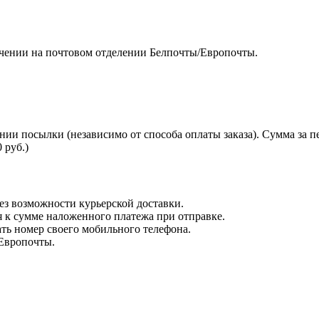
чении на почтовом отделении Белпочты/Европочты.
нии посылки (независимо от способа оплаты заказа). Сумма за 
 руб.)
з возможности курьерской доставки.
я к сумме наложенного платежа при отправке.
ть номер своего мобильного телефона.
 Европочты.