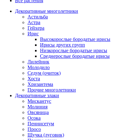
Все растения
Декоративные многолетники
Астильба
Астра
Гейхера
Ирис
Высокорослые бородатые ирисы
Ирисы других групп
Низкорослые бородатые ирисы
Среднерослые бородатые ирисы
Лилейник
Молодило
Седум (очиток)
Хоста
Хризантема
Прочие многолетники
Декоративные злаки
Мискантус
Молиния
Овсяница
Осока
Пеннисетум
Просо
Щучка (луговик)