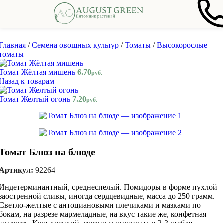
Skip to navigation
Skip to main content
Главная
/
Семена овощных культур
/
Томаты
/
Высокорослые
томаты
Томат Жёлтая мишень
6.70
руб.
Назад к товарам
Томат Желтый огонь
7.20
руб.
Томат Блюз на блюде
Артикул:
92264
Индетерминантный, среднеспелый. Помидоры в форме пухлой
заостренной сливы, иногда сердцевидные, масса до 250 грамм.
Светло-желтые с антоциановыми плечиками и мазками по
бокам, на разрезе мармеладные, на вкус такие же, конфетная
сладость. Куст крепкий, можно выращивать в 2-3 стебля,