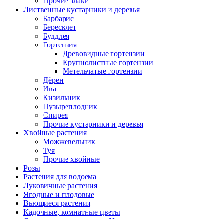
Прочие злаки
Лиственные кустарники и деревья
Барбарис
Бересклет
Буддлея
Гортензия
Древовидные гортензии
Крупнолистные гортензии
Метельчатые гортензии
Дёрен
Ива
Кизильник
Пузыреплодник
Спирея
Прочие кустарники и деревья
Хвойные растения
Можжевельник
Туя
Прочие хвойные
Розы
Растения для водоема
Луковичные растения
Ягодные и плодовые
Вьющиеся растения
Кадочные, комнатные цветы