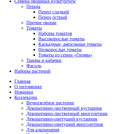
Семена овощных культур
New
Перцы
Перец сладкий
Перец острый
Прочие овощи
Томаты
Наборы томатов
Высокорослые томаты
Каскадные, ампельные томаты
Низкорослые томаты
Томаты из серии «Гномы»
Тыквы и кабачки
Фасоль
Наборы растений
Главная
О питомнике
Новинки
Коллекции
Вечнозелёное растение
Декоративно-лиственный кустарник
Декоративно-лиственный многолетник
Декоративно-цветущий кустарник
Декоративно-цветущий многолетник
Для альпинария