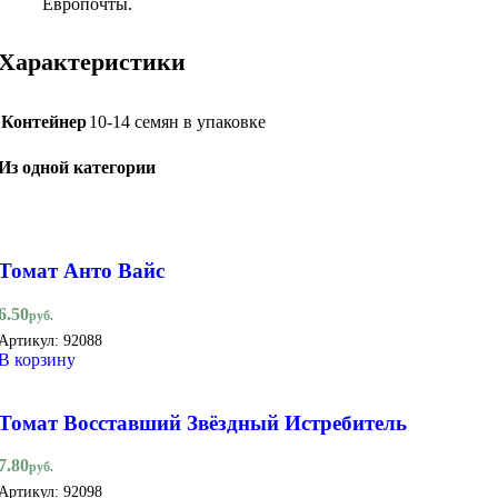
Европочты.
Характеристики
Контейнер
10-14 семян в упаковке
Из одной категории
Томат Анто Вайс
6.50
руб.
Артикул:
92088
В корзину
Томат Восставший Звёздный Истребитель
7.80
руб.
Артикул:
92098