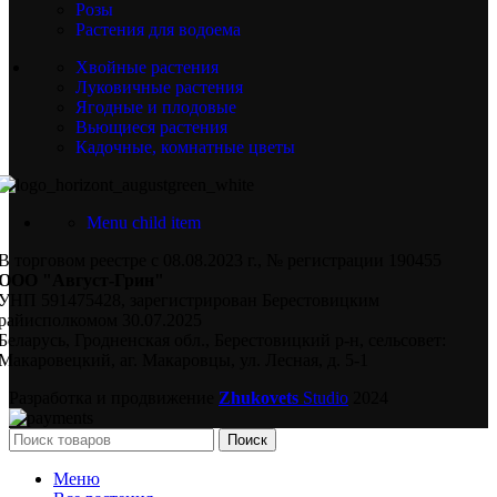
Розы
Растения для водоема
Хвойные растения
Луковичные растения
Ягодные и плодовые
Вьющиеся растения
Кадочные, комнатные цветы
Menu child item
В торговом реестре с 08.08.2023 г., № регистрации 190455
ООО "Август-Грин"
УНП 591475428, зарегистрирован Берестовицким
райисполкомом 30.07.2025
Беларусь, Гродненская обл., Берестовицкий р-н, сельсовет:
Макаровецкий, аг. Макаровцы, ул. Лесная, д. 5-1
Разработка и продвижение
Zhukovets
Studio
2024
Поиск
Меню