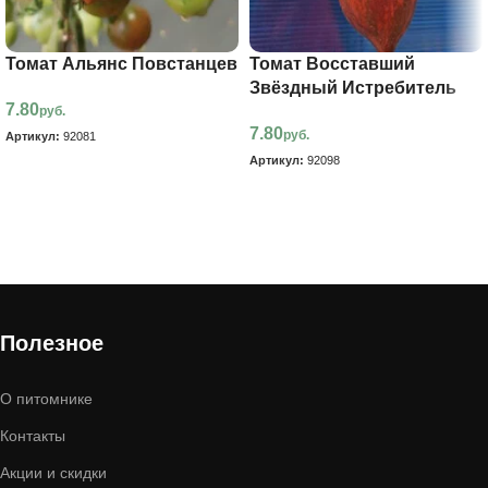
Томат Альянс Повстанцев
Томат Восставший
Звёздный Истребитель
7.80
руб.
7.80
руб.
Артикул:
92081
Артикул:
92098
В корзину
В корзину
Полезное
О питомнике
Контакты
Акции и скидки