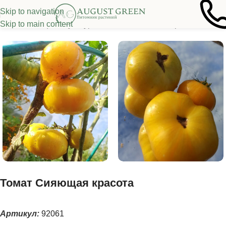
Skip to navigation
Skip to main content
Семена овощных культур
/
Томаты
/
Томаты из серии "Гномы"
Томат Сияющая красота
Артикул:
92061