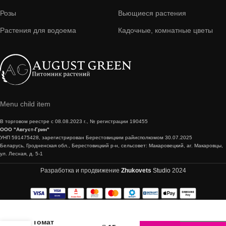
Розы
Вьющиеся растения
Растения для водоема
Кадочные, комнатные цветы
Menu child item
В торговом реестре с 08.08.2023 г., № регистрации 190455
ООО "Август-Грин"
УНП 591475428, зарегистрирован Берестовицким райисполкомом 30.07.2025
Беларусь, Гродненская обл., Берестовицкий р-н, сельсовет: Макаровецкий, аг. Макаровцы,
ул. Лесная, д. 5-1
Разработка и продвижение
Zhukovets
Studio
2024
Томат