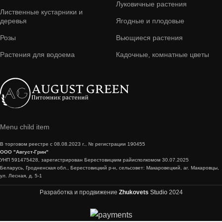
Луковичные растения
Лиственные кустарники и
деревья
Ягодные и плодовые
Розы
Вьющиеся растения
Растения для водоема
Кадочные, комнатные цветы
Menu child item
В торговом реестре с 08.08.2023 г., № регистрации 190455
ООО "Август-Грин"
УНП 591475428, зарегистрирован Берестовицким райисполкомом 30.07.2025
Беларусь, Гродненская обл., Берестовицкий р-н, сельсовет: Макаровецкий, аг. Макаровцы,
ул. Лесная, д. 5-1
Разработка и продвижение
Zhukovets
Studio
2024