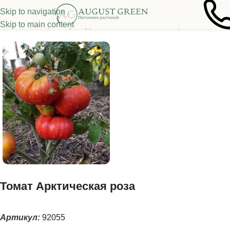
Skip to navigation
Skip to main content
Семена овощных культур
/
Томаты
/
Томаты из серии "Гномы"
Томат Арктическая роза
Артикул:
92055