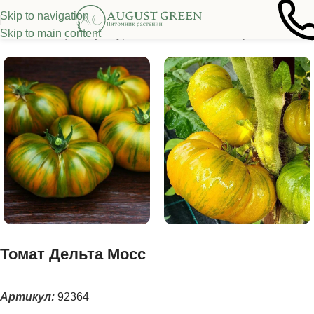
Skip to navigation
Skip to main content
Семена овощных культур
/
Томаты
/
Томаты из серии "Гномы"
Томат Дельта Мосс
Артикул:
92364