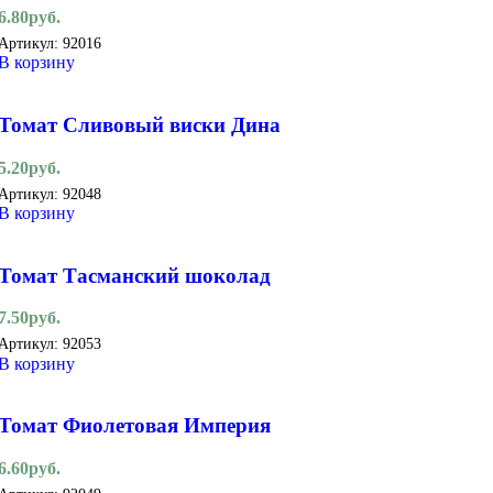
6.80
руб.
Артикул:
92016
В корзину
Томат Сливовый виски Дина
5.20
руб.
Артикул:
92048
В корзину
Томат Тасманский шоколад
7.50
руб.
Артикул:
92053
В корзину
Томат Фиолетовая Империя
6.60
руб.