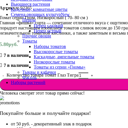
Вьющиеся растения
Артикул:
92365
Кадочные, комнатные цветы
Семена овощных культур
New
Томат серии Гном. Низкорослый ( 70- 80 см )
Перцы
Главная «фишка» сорта — сочетание отличного вкуса с ощутимой
Перец сладкий
порадует настоящим изобилием томатов сливок весом до 150 гра
Перец острый
незначительной томатной кислинки, а также заметным и весьма
Прочие овощи
Томаты
5.80
руб.
Наборы томатов
Высокорослые томаты
7 в наличии
Каскадные, ампельные томаты
Низкорослые томаты
7 в наличии
Томаты из серии «Гномы»
Тыквы и кабачки
Количество товара Томат Глаз Тигра
Фасоль
Наборы растений
Человека смотрят этот товар прямо сейчас!
Покупайте больше и получайте подарки!
от 50 руб. - декоративный злак в подарок