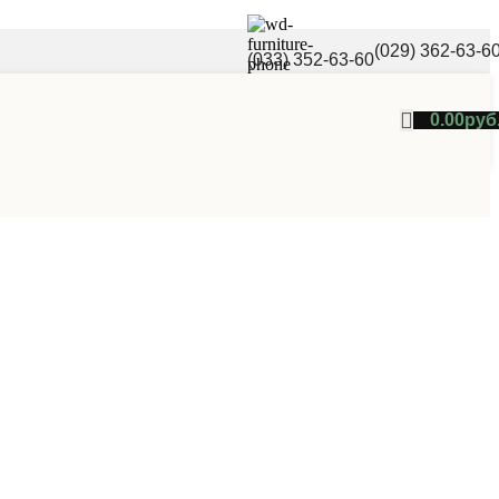
(029) 362-63-6
(033) 352-63-60
0.00
руб