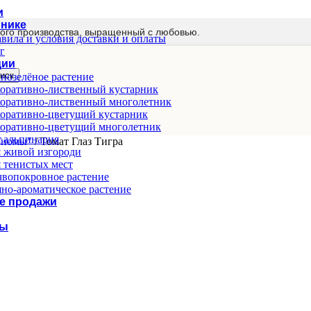
и
мнике
ого производства, выращенный с любовью.
вила и условия доставки и оплаты
г
ции
иск
нозелёное растение
оративно-лиственный кустарник
оративно-лиственный многолетник
оративно-цветущий кустарник
оративно-цветущий многолетник
 альпинария
"Гномы"
/
Томат Глаз Тигра
 живой изгороди
 тенистых мест
вопокровное растение
но-ароматическое растение
е продажи
ты