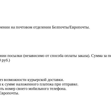
чении на почтовом отделении Белпочты/Европочты.
нии посылки (независимо от способа оплаты заказа). Сумма за 
 руб.)
з возможности курьерской доставки.
я к сумме наложенного платежа при отправке.
ть номер своего мобильного телефона.
 Европочты.