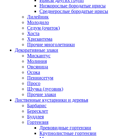
Ирисы других групп
Низкорослые бородатые ирисы
Среднерослые бородатые ирисы
Лилейник
Молодило
Седум (очиток)
Хоста
Хризантема
Прочие многолетники
Декоративные злаки
Мискантус
Молиния
Овсяница
Осока
Пеннисетум
Просо
Щучка (луговик)
Прочие злаки
Лиственные кустарники и деревья
Барбарис
Бересклет
Буддлея
Гортензия
Древовидные гортензии
Крупнолистные гортензии