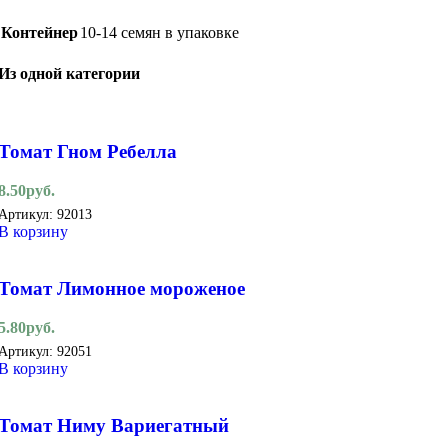
Контейнер
10-14 семян в упаковке
Из одной категории
Томат Гном Ребелла
8.50
руб.
Артикул:
92013
В корзину
Томат Лимонное мороженое
5.80
руб.
Артикул:
92051
В корзину
Томат Ниму Вариегатный