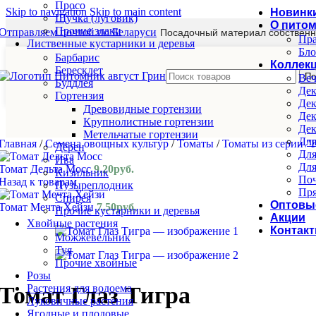
Просо
Skip to navigation
Skip to main content
Новинк
Щучка (луговик)
О пито
Прочие злаки
Отправляем почтой по Беларуси
Посадочный материал собственн
Пра
Лиственные кустарники и деревья
Бло
Барбарис
Коллек
Бересклет
По
Веч
Буддлея
Дек
Гортензия
Дек
Древовидные гортензии
Дек
Крупнолистные гортензии
Дек
Метельчатые гортензии
Для
Главная
/
Семена овощных культур
/
Томаты
/
Томаты из серии 
Дёрен
Для
Ива
Для
Томат Дельта Мосс
9.20
руб.
Кизильник
Поч
Назад к товарам
Пузыреплодник
Пря
Спирея
Оптовы
Томат Мечта Хейзи
7.50
руб.
Прочие кустарники и деревья
Акции
Хвойные растения
Контак
Можжевельник
Туя
Прочие хвойные
Розы
Растения для водоема
Томат Глаз Тигра
Луковичные растения
Ягодные и плодовые