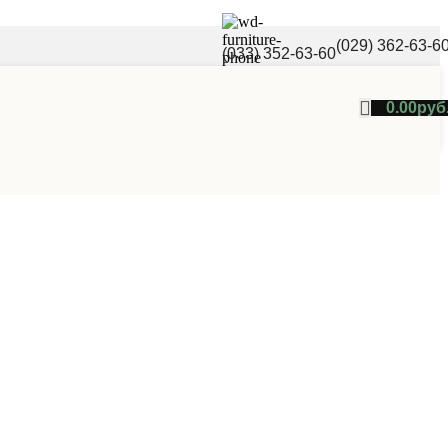
(029) 362-63-6
(033) 352-63-60
0.00
руб