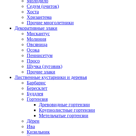
Молодило
Седум (очиток)
Хоста
Хризантема
Прочие многолетники
Декоративные злаки
Мискантус
Молиния
Овсяница
Осока
Пеннисетум
Просо
Щучка (луговик)
Прочие злаки
Лиственные кустарники и деревья
Барбарис
Бересклет
Буддлея
Гортензия
Древовидные гортензии
Крупнолистные гортензии
Метельчатые гортензии
Дёрен
Ива
Кизильник