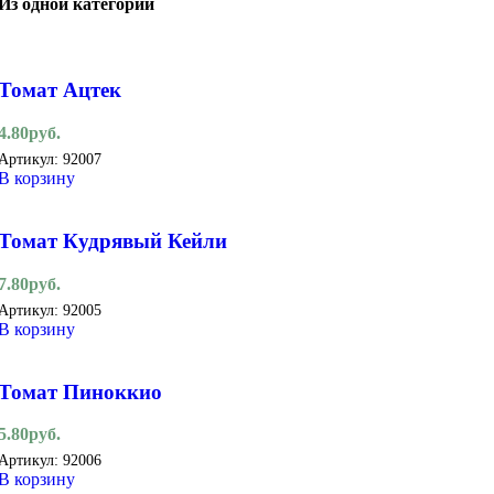
Из одной категории
Томат Ацтек
4.80
руб.
Артикул:
92007
В корзину
Томат Кудрявый Кейли
7.80
руб.
Артикул:
92005
В корзину
Томат Пиноккио
5.80
руб.
Артикул:
92006
В корзину