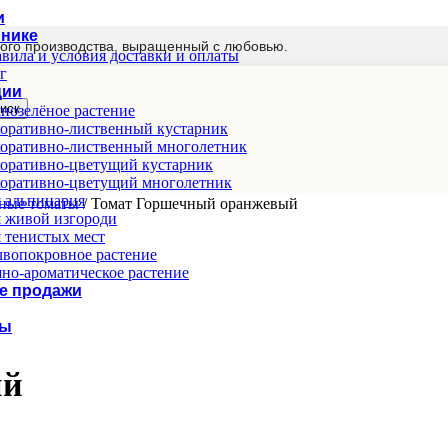
и
мнике
ого производства, выращенный с любовью.
вила и условия доставки и оплаты
г
ции
иск
нозелёное растение
оративно-лиственный кустарник
оративно-лиственный многолетник
оративно-цветущий кустарник
оративно-цветущий многолетник
 альпинария
ьные томаты
/
Томат Горшечный оранжевый
 живой изгороди
 тенистых мест
вопокровное растение
но-ароматическое растение
е продажи
ты
ый