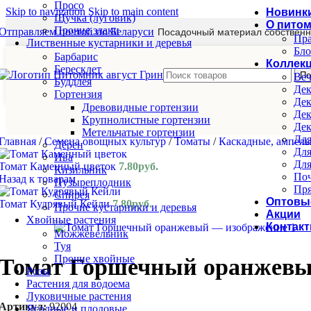
Просо
Skip to navigation
Skip to main content
Новинк
Щучка (луговик)
О пито
Прочие злаки
Отправляем почтой по Беларуси
Посадочный материал собственн
Пра
Лиственные кустарники и деревья
Бло
Барбарис
Коллек
Бересклет
По
Веч
Буддлея
Дек
Гортензия
Дек
Древовидные гортензии
Дек
Крупнолистные гортензии
Дек
Метельчатые гортензии
Для
Главная
/
Семена овощных культур
/
Томаты
/
Каскадные, ампел
Дёрен
Для
Ива
Для
Томат Каменный цветок
7.80
руб.
Кизильник
Поч
Назад к товарам
Пузыреплодник
Пря
Спирея
Оптовы
Томат Кудрявый Кейли
7.80
руб.
Прочие кустарники и деревья
Акции
Хвойные растения
Контак
Можжевельник
Туя
Прочие хвойные
Томат Горшечный оранжев
Розы
Растения для водоема
Луковичные растения
Артикул:
92004
Ягодные и плодовые