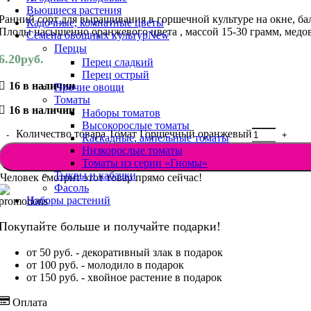
Вьющиеся растения
Ранний сорт для выращивания в горшечной культуре на окне, ба
Кадочные, комнатные цветы
Плоды насыщенно оранжевого цвета , массой 15-30 грамм, медов
Семена овощных культур
New
Перцы
6.20
руб.
Перец сладкий
Перец острый
16 в наличии
Прочие овощи
Томаты
16 в наличии
Наборы томатов
Высокорослые томаты
Количество товара Томат Горшечный оранжевый
Каскадные, ампельные томаты
Низкорослые томаты
Томаты из серии «Гномы»
Тыквы и кабачки
Человек смотрит этот товар прямо сейчас!
Фасоль
Наборы растений
Покупайте больше и получайте подарки!
от 50 руб. - декоративный злак в подарок
от 100 руб. - молодило в подарок
от 150 руб. - хвойное растение в подарок
Оплата