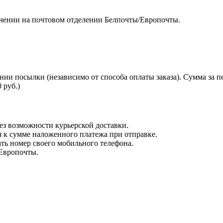
чении на почтовом отделении Белпочты/Европочты.
нии посылки (независимо от способа оплаты заказа). Сумма за 
 руб.)
з возможности курьерской доставки.
я к сумме наложенного платежа при отправке.
ть номер своего мобильного телефона.
 Европочты.