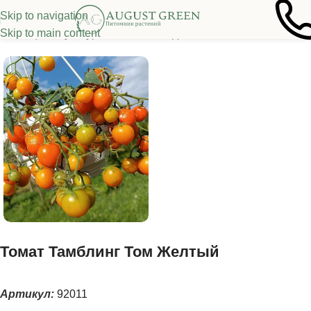
Skip to navigation
Skip to main content
а овощных культур
/
Томаты
/
Каскадные, ампельные томаты
Томат Тамблинг Том Желтый
Артикул:
92011