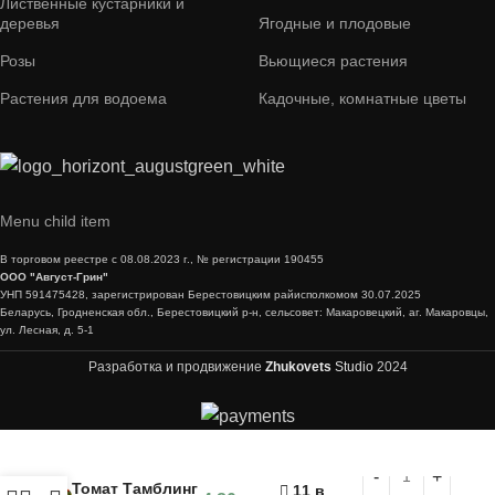
Лиственные кустарники и
деревья
Ягодные и плодовые
Розы
Вьющиеся растения
Растения для водоема
Кадочные, комнатные цветы
Menu child item
В торговом реестре с 08.08.2023 г., № регистрации 190455
ООО "Август-Грин"
УНП 591475428, зарегистрирован Берестовицким райисполкомом 30.07.2025
Беларусь, Гродненская обл., Берестовицкий р-н, сельсовет: Макаровецкий, аг. Макаровцы,
ул. Лесная, д. 5-1
Разработка и продвижение
Zhukovets
Studio
2024
Томат Тамблинг
11 в