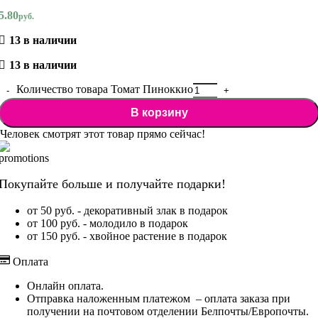
5.80
руб.
13 в наличии
13 в наличии
Количество товара Томат Пиноккио
В корзину
Человек смотрят этот товар прямо сейчас!
Покупайте больше и получайте подарки!
от 50 руб. - декоративный злак в подарок
от 100 руб. - молодило в подарок
от 150 руб. - хвойное растение в подарок
Оплата
Онлайн оплата.
Отправка наложенным платежом – оплата заказа при
получении на почтовом отделении Белпочты/Европочты.