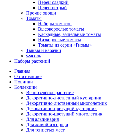
Перец сладкий
Перец острый
Прочие овощи
Томаты
Наборы томатов
Высокорослые томаты
Каскадные, ампельные томаты
Низкорослые томаты
Томаты из серии «Гномы»
Тыквы и кабачки
Фасоль
Наборы растений
Главная
О питомнике
Новинки
Коллекции
Вечнозелёное растение
Декоративно-лиственный кустарник
Декоративно-лиственный многолетник
Декоративно-цветущий кустарник
Декоративно-цветущий многолетник
Для альпинария
Для живой изгороди
Для тенистых мест