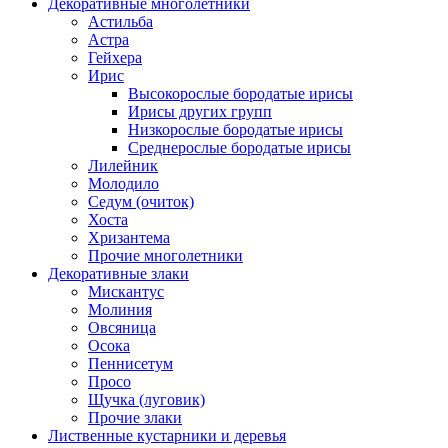
Декоративные многолетники
Астильба
Астра
Гейхера
Ирис
Высокорослые бородатые ирисы
Ирисы других групп
Низкорослые бородатые ирисы
Среднерослые бородатые ирисы
Лилейник
Молодило
Седум (очиток)
Хоста
Хризантема
Прочие многолетники
Декоративные злаки
Мискантус
Молиния
Овсяница
Осока
Пеннисетум
Просо
Щучка (луговик)
Прочие злаки
Лиственные кустарники и деревья