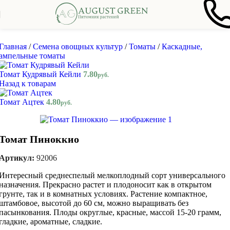
Skip to navigation
Skip to main content
Главная
/
Семена овощных культур
/
Томаты
/
Каскадные,
ампельные томаты
Томат Кудрявый Кейли
7.80
руб.
Назад к товарам
Томат Ацтек
4.80
руб.
Томат Пиноккио
Артикул:
92006
Интересный среднеспелый мелкоплодный сорт универсального
назначения. Прекрасно растет и плодоносит как в открытом
грунте, так и в комнатных условиях. Растение компактное,
штамбовое, высотой до 60 см, можно выращивать без
пасынкования. Плоды округлые, красные, массой 15-20 грамм,
гладкие, ароматные, сладкие.