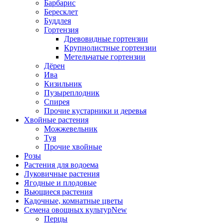
Барбарис
Бересклет
Буддлея
Гортензия
Древовидные гортензии
Крупнолистные гортензии
Метельчатые гортензии
Дёрен
Ива
Кизильник
Пузыреплодник
Спирея
Прочие кустарники и деревья
Хвойные растения
Можжевельник
Туя
Прочие хвойные
Розы
Растения для водоема
Луковичные растения
Ягодные и плодовые
Вьющиеся растения
Кадочные, комнатные цветы
Семена овощных культур
New
Перцы