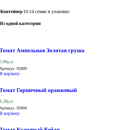
Контейнер
10-14 семян в упаковке
Из одной категории
Томат Ампельная Золотая груша
5.90
руб.
Артикул:
92009
В корзину
Томат Горшечный оранжевый
6.20
руб.
Артикул:
92004
В корзину
Томат Кудрявый Кейли