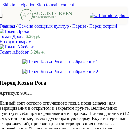
Skip to navigation
Skip to main content
Главная
/
Семена овощных культур
/
Перцы
/
Перец острый
Томат Дрова
6.20
руб.
Назад к товарам
Томат Айсберг
5.20
руб.
Перец Козьи Рога
Артикул:
93021
Данный сорт острого стручкового перца предназначен для
выращивания в открытом и закрытом грунте. Великолепно
чувствует себя при выращивании в горшках. Плоды длинные (12
см), утончённые, имеют дугообразную форму. Вкус интересный
сладко-жгучий, пригоден для консервирования и свежего
употребления. В спелом виде плоды имеют красный цвет.