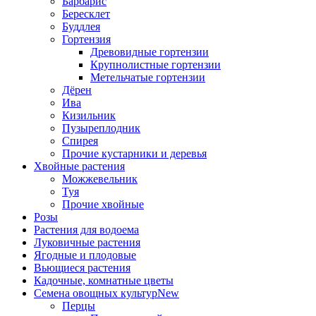
Барбарис
Бересклет
Буддлея
Гортензия
Древовидные гортензии
Крупнолистные гортензии
Метельчатые гортензии
Дёрен
Ива
Кизильник
Пузыреплодник
Спирея
Прочие кустарники и деревья
Хвойные растения
Можжевельник
Туя
Прочие хвойные
Розы
Растения для водоема
Луковичные растения
Ягодные и плодовые
Вьющиеся растения
Кадочные, комнатные цветы
Семена овощных культур
New
Перцы