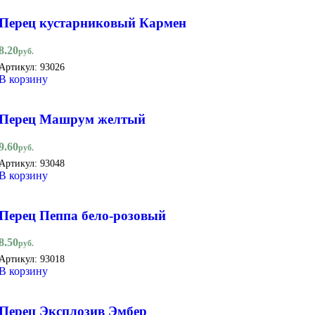
Перец кустарниковый Кармен
8.20
руб.
Артикул:
93026
В корзину
Перец Машрум желтый
9.60
руб.
Артикул:
93048
В корзину
Перец Пеппа бело-розовый
8.50
руб.
Артикул:
93018
В корзину
Перец Экcплозив Эмбер