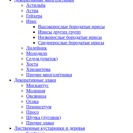
Астильба
Астра
Гейхера
Ирис
Высокорослые бородатые ирисы
Ирисы других групп
Низкорослые бородатые ирисы
Среднерослые бородатые ирисы
Лилейник
Молодило
Седум (очиток)
Хоста
Хризантема
Прочие многолетники
Декоративные злаки
Мискантус
Молиния
Овсяница
Осока
Пеннисетум
Просо
Щучка (луговик)
Прочие злаки
Лиственные кустарники и деревья