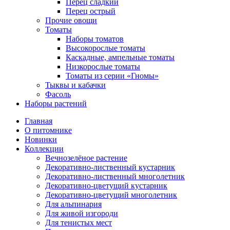
Перец сладкий
Перец острый
Прочие овощи
Томаты
Наборы томатов
Высокорослые томаты
Каскадные, ампельные томаты
Низкорослые томаты
Томаты из серии «Гномы»
Тыквы и кабачки
Фасоль
Наборы растений
Главная
О питомнике
Новинки
Коллекции
Вечнозелёное растение
Декоративно-лиственный кустарник
Декоративно-лиственный многолетник
Декоративно-цветущий кустарник
Декоративно-цветущий многолетник
Для альпинария
Для живой изгороди
Для тенистых мест