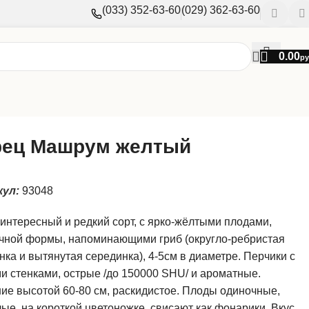
(033) 352-63-60
(029) 362-63-60
0.00
ру
рец Машрум желтый
кул:
93048
интересный и редкий сорт, с ярко-жёлтыми плодами,
чной формы, напоминающими гриб (округло-ребристая
ка и вытянутая серединка), 4-5см в диаметре. Перчики с
и стенками, острые /до 150000 SHU/ и ароматные.
ие высотой 60-80 см, раскидистое. Плоды одиночные,
ые, на короткой цветоножке, свисают как фонарики. Вкус