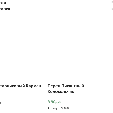
ата
тавка
старниковый Кармен
Перец Пикантный
Колокольчик
8.90
руб.
6
Артикул:
93028