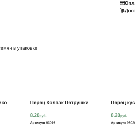
Опл
Дос
семян в упаковке
ико
Перец Колпак Петрушки
Перец ку
8.20
8.20
руб.
руб.
Артикул:
93016
Артикул:
9302