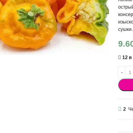
острый
консер
изыско
сушки.
9.6
12 в
2
Че