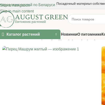
Посадочный материал собстве
тправляем почтой по Беларуси
Skip to navigation
Skip to main content
Каталог растений
Новинки
О питомнике
К
Главная
/
Семена овощных культур
/
Перцы
/
Перец острый
/
П