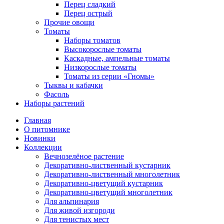
Перец сладкий
Перец острый
Прочие овощи
Томаты
Наборы томатов
Высокорослые томаты
Каскадные, ампельные томаты
Низкорослые томаты
Томаты из серии «Гномы»
Тыквы и кабачки
Фасоль
Наборы растений
Главная
О питомнике
Новинки
Коллекции
Вечнозелёное растение
Декоративно-лиственный кустарник
Декоративно-лиственный многолетник
Декоративно-цветущий кустарник
Декоративно-цветущий многолетник
Для альпинария
Для живой изгороди
Для тенистых мест