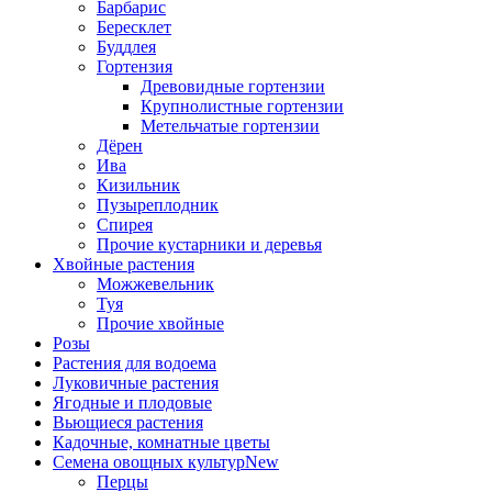
Барбарис
Бересклет
Буддлея
Гортензия
Древовидные гортензии
Крупнолистные гортензии
Метельчатые гортензии
Дёрен
Ива
Кизильник
Пузыреплодник
Спирея
Прочие кустарники и деревья
Хвойные растения
Можжевельник
Туя
Прочие хвойные
Розы
Растения для водоема
Луковичные растения
Ягодные и плодовые
Вьющиеся растения
Кадочные, комнатные цветы
Семена овощных культур
New
Перцы