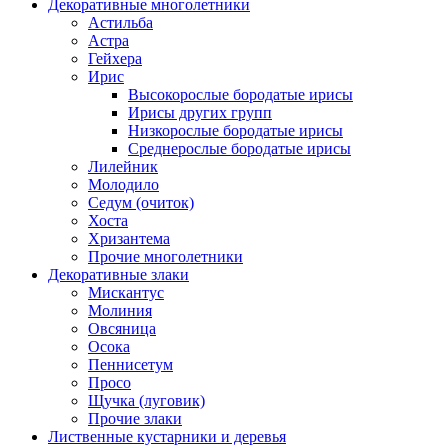
Декоративные многолетники
Астильба
Астра
Гейхера
Ирис
Высокорослые бородатые ирисы
Ирисы других групп
Низкорослые бородатые ирисы
Среднерослые бородатые ирисы
Лилейник
Молодило
Седум (очиток)
Хоста
Хризантема
Прочие многолетники
Декоративные злаки
Мискантус
Молиния
Овсяница
Осока
Пеннисетум
Просо
Щучка (луговик)
Прочие злаки
Лиственные кустарники и деревья