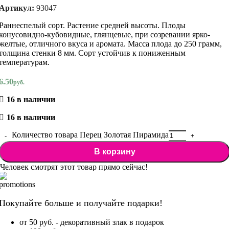
Артикул:
93047
Раннеспелый сорт. Растение средней высоты. Плоды
конусовидно-кубовидные, глянцевые, при созревании ярко-
желтые, отличного вкуса и аромата. Масса плода до 250 грамм,
толщина стенки 8 мм. Сорт устойчив к пониженным
температурам.
6.50
руб.
16 в наличии
16 в наличии
Количество товара Перец Золотая Пирамида
В корзину
Человек смотрят этот товар прямо сейчас!
Покупайте больше и получайте подарки!
от 50 руб. - декоративный злак в подарок