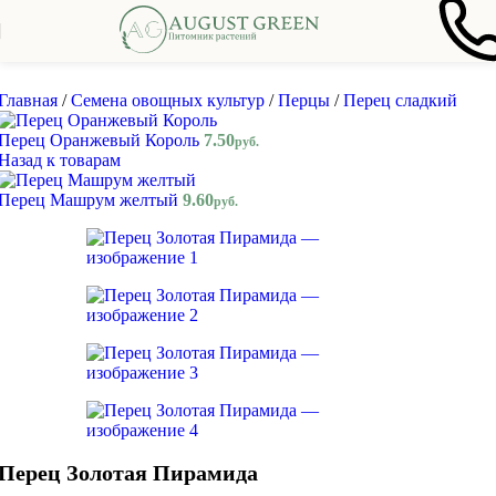
Skip to navigation
Skip to main content
Главная
/
Семена овощных культур
/
Перцы
/
Перец сладкий
Перец Оранжевый Король
7.50
руб.
Назад к товарам
Перец Машрум желтый
9.60
руб.
Перец Золотая Пирамида