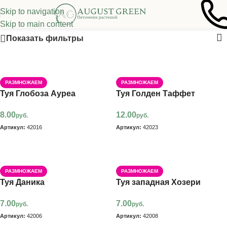
Skip to navigation
Хвойные растения
Skip to main content
Показать фильтры
РАЗМНОЖАЕМ
РАЗМНОЖАЕМ
Туя Глобоза Ауреа
Туя Голден Таффет
8.00
12.00
руб.
руб.
Артикул:
42016
Артикул:
42023
В корзину
В корзину
РАЗМНОЖАЕМ
РАЗМНОЖАЕМ
Туя Даника
Туя западная Хозери
7.00
7.00
руб.
руб.
Артикул:
42006
Артикул:
42008