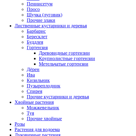
Пеннисетум
Просо
Щучка (луговик)
Прочие злаки
Лиственные кустарники и деревья
Барбарис
Бересклет
Буддлея
Гортензия
Древовидные гортензии
Крупнолистные гортензии
Метельчатые гортензии
Дёрен
Ива
Кизильник
Пузыреплодник
Спирея
Прочие кустарники и деревья
Хвойные растения
Можжевельник
Туя
Прочие хвойные
Розы
Растения для водоема
Луковичные растения