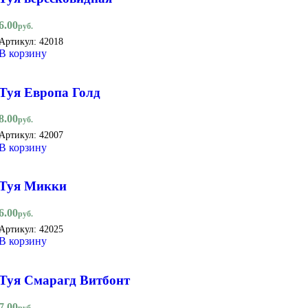
6.00
руб.
Артикул:
42018
В корзину
Туя Европа Голд
8.00
руб.
Артикул:
42007
В корзину
Туя Микки
6.00
руб.
Артикул:
42025
В корзину
Туя Смарагд Витбонт
7.00
руб.