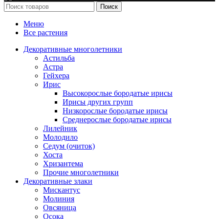
Поиск
Меню
Все растения
Декоративные многолетники
Астильба
Астра
Гейхера
Ирис
Высокорослые бородатые ирисы
Ирисы других групп
Низкорослые бородатые ирисы
Среднерослые бородатые ирисы
Лилейник
Молодило
Седум (очиток)
Хоста
Хризантема
Прочие многолетники
Декоративные злаки
Мискантус
Молиния
Овсяница
Осока