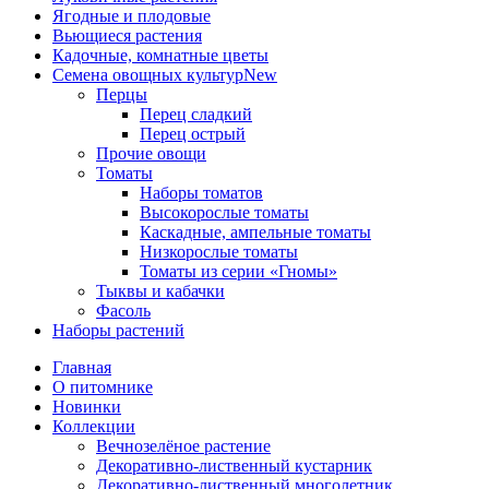
Ягодные и плодовые
Вьющиеся растения
Кадочные, комнатные цветы
Семена овощных культур
New
Перцы
Перец сладкий
Перец острый
Прочие овощи
Томаты
Наборы томатов
Высокорослые томаты
Каскадные, ампельные томаты
Низкорослые томаты
Томаты из серии «Гномы»
Тыквы и кабачки
Фасоль
Наборы растений
Главная
О питомнике
Новинки
Коллекции
Вечнозелёное растение
Декоративно-лиственный кустарник
Декоративно-лиственный многолетник