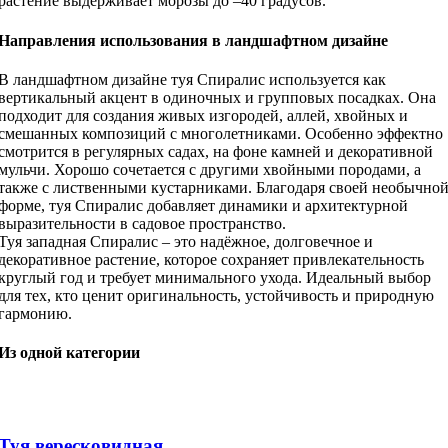
растение выдерживает морозы до –40 градусов.
Направления использования в ландшафтном дизайне
В ландшафтном дизайне туя Спиралис используется как
вертикальный акцент в одиночных и групповых посадках. Она
подходит для создания живых изгородей, аллей, хвойных и
смешанных композиций с многолетниками. Особенно эффектно
смотрится в регулярных садах, на фоне камней и декоративной
мульчи. Хорошо сочетается с другими хвойными породами, а
также с лиственными кустарниками. Благодаря своей необычно
форме, туя Спиралис добавляет динамики и архитектурной
выразительности в садовое пространство.
Туя западная Спиралис – это надёжное, долговечное и
декоративное растение, которое сохраняет привлекательность
круглый год и требует минимального ухода. Идеальный выбор
для тех, кто ценит оригинальность, устойчивость и природную
гармонию.
Из одной категории
Туя вересковидная