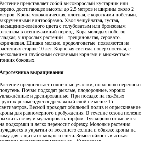
Растение представляет собой высокорослый кустарник или
дерево, достигающее высоты до 2,5 метров и ширины около 2
метров. Крона узкоконическая, плотная, с короткими побегами,
закрученными винтообразно. Хвоя чешуйчатая, густая,
насыщенно-зелёного цвета с голубоватым или бронзовым
оттенком в осенне-зимний период. Кора молодых побегов
гладкая, у взрослых растений – трещиноватая, серовато-
коричневая. Шишки мелкие, продолговатые, появляются на
растениях старше 10 лет. Корневая система поверхностная, с
несколькими глубокими основными корнями и множеством
тонких боковых.
Агротехника выращивания
Растение предпочитает солнечные участки, но хорошо переноси
полутень. Почвы подходят рыхлые, плодородные, хорошо
увлажнённые и дренированные. При посадке на тяжёлых
грунтах рекомендуется дренажный слой не менее 15
сантиметров. Весной проводят обильный полив и опрыскивание
кроны для равномерного пробуждения. В течение сезона полезн
рыхлить почву и мульчировать торфом. Туя хорошо отзывается
на подкормки и легко переносит обрезку. Молодые растения
нуждаются в укрытии от весеннего солнца и обвязке кроны на
зиму для защиты от мокрого снега. Зимостойкость высокая –