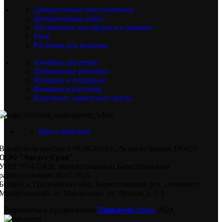
Декоративные многолетники
Декоративные злаки
Лиственные кустарники и деревья
Розы
Растения для водоема
Хвойные растения
Луковичные растения
Ягодные и плодовые
Вьющиеся растения
Кадочные, комнатные цветы
Menu child item
В торговом реестре с 08.08.2023 г., № регистрации 190455
ООО "Август-Грин"
УНП 591475428, зарегистрирован Берестовицким
райисполкомом 30.07.2025
Беларусь, Гродненская обл., Берестовицкий р-н, сельсовет:
Макаровецкий, аг. Макаровцы, ул. Лесная, д. 5-1
Разработка и продвижение
Zhukovets
Studio
2024