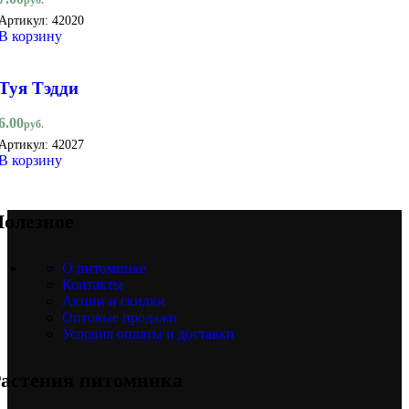
Артикул:
42020
В корзину
Туя Тэдди
6.00
руб.
Артикул:
42027
В корзину
олезное
О питомнике
Контакты
Акции и скидки
Оптовые продажи
Условия оплаты и доставки
астения питомника