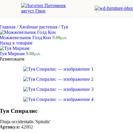
Skip to navigation
Skip to main content
Главная
/
Хвойные растения
/
Туя
Можжевельник Голд Кон
9.00
руб.
Назад к товарам
Туя Мириам
9.00
руб.
Размножаем
Туя Спиралис
Thuja occidentalis 'Spiralis'
Артикул:
42002