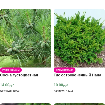
В корзину
РАЗМНОЖАЕМ
РАЗМНОЖАЕМ
Сосна густоцветная
Тис остроконечный Нана
14.00
10.00
руб.
руб.
Артикул:
43003
Артикул:
43013
В корзину
В корзину