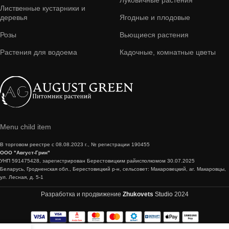
Лиственные кустарники и
деревья
Ягодные и плодовые
Розы
Вьющиеся растения
Растения для водоема
Кадочные, комнатные цветы
Menu child item
В торговом реестре с 08.08.2023 г., № регистрации 190455
ООО "Август-Грин"
УНП 591475428, зарегистрирован Берестовицким райисполкомом 30.07.2025
Беларусь, Гродненская обл., Берестовицкий р-н, сельсовет: Макаровецкий, аг. Макаровцы,
ул. Лесная, д. 5-1
Разработка и продвижение
Zhukovets
Studio
2024