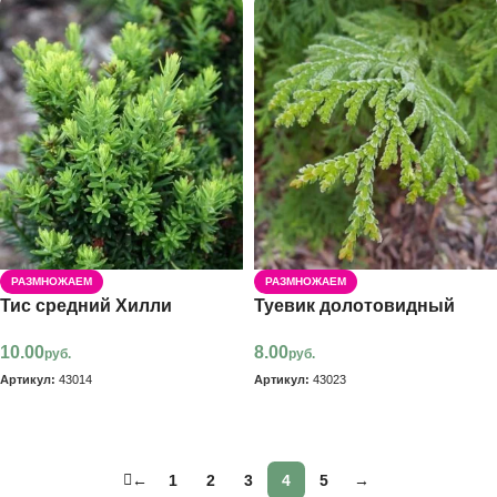
РАЗМНОЖАЕМ
РАЗМНОЖАЕМ
Тис средний Хилли
Туевик долотовидный
10.00
8.00
руб.
руб.
Артикул:
43014
Артикул:
43023
В корзину
В корзину
←
1
2
3
4
5
→