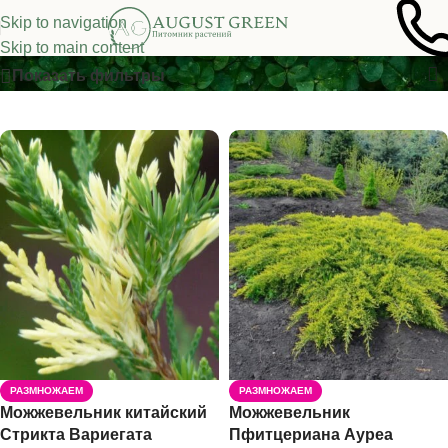
Skip to navigation
Хвойные растения
Skip to main content
Показать фильтры
РАЗМНОЖАЕМ
РАЗМНОЖАЕМ
Можжевельник китайский
Можжевельник
Стрикта Вариегата
Пфитцериана Ауреа