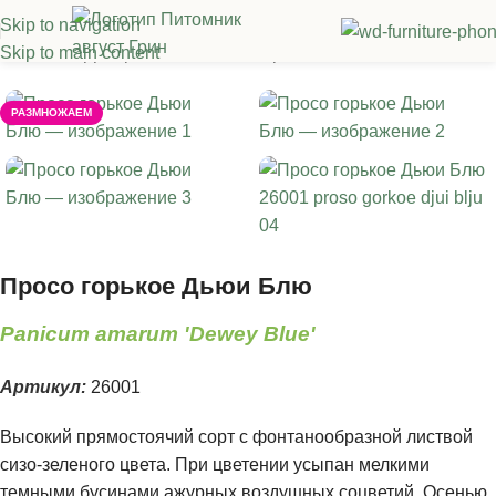
Skip to navigation
Skip to main content
Главная
/
Декоративные злаки
/
Просо
РАЗМНОЖАЕМ
Просо горькое Дьюи Блю
Panicum amarum 'Dewey Blue'
Артикул:
26001
Высокий прямостоячий сорт с фонтанообразной листвой
сизо-зеленого цвета. При цветении усыпан мелкими
темными бусинами ажурных воздушных соцветий. Осенью