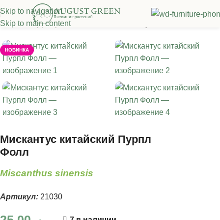
Skip to navigation
Skip to main content
Главная
/
Декоративные злаки
/
Мискантус
НОВИНКА
Мискантус китайский Пурпл
Фолл
Miscanthus sinensis
Артикул:
21030
25.00
7 в наличии