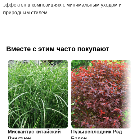
эффектен в композициях с минимальным уходом и
природным стилем.
Вместе с этим часто покупают
Мискантус китайский
Пузыреплодник Рэд
Т
Пунктчен
Барон
Б