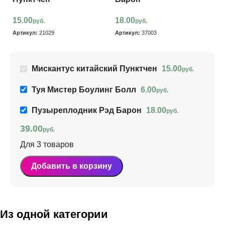
15.00
18.00
6
руб.
руб.
Артикул:
21029
Артикул:
37003
Ар
Мискантус китайский Пунктчен
15.00
руб.
Туя Мистер Боулинг Болл
6.00
руб.
Пузыреплодник Рэд Барон
18.00
руб.
39.00
руб.
Для 3 товаров
Добавить в корзину
Из одной категории