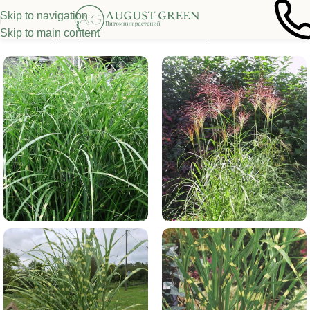
Skip to navigation
Skip to main content
Главная
/
Декоративные злаки
/
Мискантус