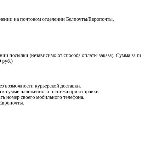
чении на почтовом отделении Белпочты/Европочты.
нии посылки (независимо от способа оплаты заказа). Сумма за 
 руб.)
з возможности курьерской доставки.
я к сумме наложенного платежа при отправке.
ть номер своего мобильного телефона.
 Европочты.