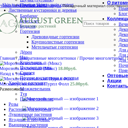
О питом
Skip to navigation
Skip to main content
Прочие злаки
тправляем почтой по Беларуси
Посадочный материал собственно
Прав
Лиственные кустарники и деревья
Блог
Барбарис
Коллекц
Бересклет
Вечн
Буддлея
Деко
Гортензия
Деко
Древовидные гортензии
Деко
Крупнолистные гортензии
Деко
Метельчатые гортензии
Для 
Дёрен
Для 
Ива
Главная
/
Декоративные многолетники
/
Прочие многолетники
/
Для 
Кизильник
Почв
Пузыреплодник
Морозник восточный (Микс)
18.00
руб.
Прян
Спирея
Назад к товарам
Оптовые
Прочие кустарники и деревья
Акции
Хвойные растения
Мискантус китайский Пурпл Фолл
25.00
руб.
Контакт
Можжевельник
Размножаем
Туя
Прочие хвойные
Розы
Растения для водоема
Луковичные растения
Ягодные и плодовые
Вьющиеся растения