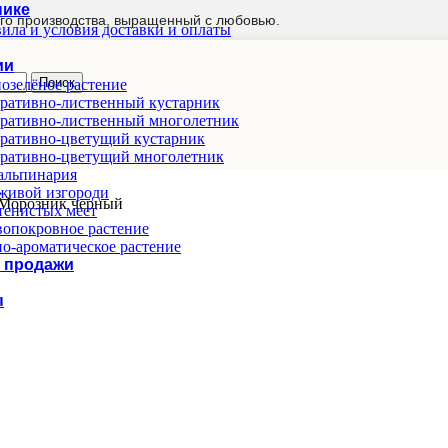
нике
го производства, выращенный с любовью.
ила и условия доставки и оплаты
ии
Поиск
озелёное растение
ративно-лиственный кустарник
ративно-лиственный многолетник
ративно-цветущий кустарник
ративно-цветущий многолетник
альпинария
живой изгороди
Морозник черный
тенистых мест
опокровное растение
о-ароматическое растение
 продажи
ы