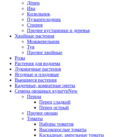
Дёрен
Ива
Кизильник
Пузыреплодник
Спирея
Прочие кустарники и деревья
Хвойные растения
Можжевельник
Туя
Прочие хвойные
Розы
Растения для водоема
Луковичные растения
Ягодные и плодовые
Вьющиеся растения
Кадочные, комнатные цветы
Семена овощных культур
New
Перцы
Перец сладкий
Перец острый
Прочие овощи
Томаты
Наборы томатов
Высокорослые томаты
Каскадные, ампельные томаты