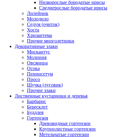
Низкорослые бородатые ирисы
Среднерослые бородатые ирисы
Лилейник
Молодило
Седум (очиток)
Хоста
Хризантема
Прочие многолетники
Декоративные злаки
Мискантус
Молиния
Овсяница
Осока
Пеннисетум
Просо
Щучка (луговик)
Прочие злаки
Лиственные кустарники и деревья
Барбарис
Бересклет
Буддлея
Гортензия
Древовидные гортензии
Крупнолистные гортензии
Метельчатые гортензии