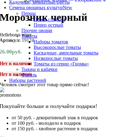
Кадочные, комнатные цветы
Семена овощных культур
New
Перцы
Морозник черный
Перец сладкий
Перец острый
Прочие овощи
Helleborus niger
Томаты
Артикул:
19124
Наборы томатов
Высокорослые томаты
26.00
руб.
Каскадные, ампельные томаты
Низкорослые томаты
Нет в наличии
Томаты из серии «Гномы»
Тыквы и кабачки
Нет в наличии
Фасоль
Наборы растений
Человек смотрит этот товар прямо сейчас!
Покупайте больше и получайте подарки!
от 50 руб. - декоративный злак в подарок
от 100 руб. - молодило в подарок
от 150 руб. - хвойное растение в подарок