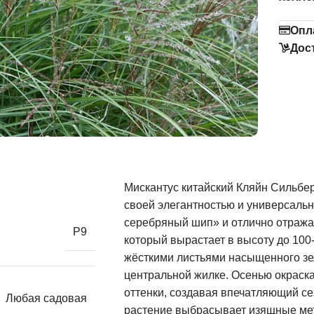
Опл
Дос
Мискантус китайский Кляйн Сильбе
своей элегантностью и универсальн
серебряный шип» и отлично отражае
Р9
который вырастает в высоту до 100-
жёсткими листьями насыщенного зел
центральной жилке. Осенью окраск
оттенки, создавая впечатляющий се
Любая садовая
растение выбрасывает изящные мет