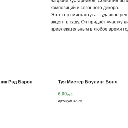
на фоне кустарников. Соцветия исп
композиций и сезонного декора.
Этот сорт мискантуса – удачное ре
акцент в саду. Он придаёт участку д
привлекательным в любое время го
ик Рэд Барон
Туя Мистер Боулинг Болл
6.00
руб.
Артикул:
42029