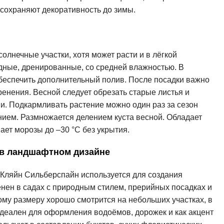
сохраняют декоративность до зимы.
олнечные участки, хотя может расти и в лёгкой
дные, дренированные, со средней влажностью. В
еспечить дополнительный полив. После посадки важно
ренения. Весной следует обрезать старые листья и
ии. Подкармливать растение можно один раз за сезон
ем. Размножается делением куста весной. Обладает
ет морозы до –30 °C без укрытия.
 в ландшафтном дизайне
Кляйн Сильберспайн используется для создания
енен в садах с природным стилем, прерийных посадках и
му размеру хорошо смотрится на небольших участках, в
деален для оформления водоёмов, дорожек и как акцент