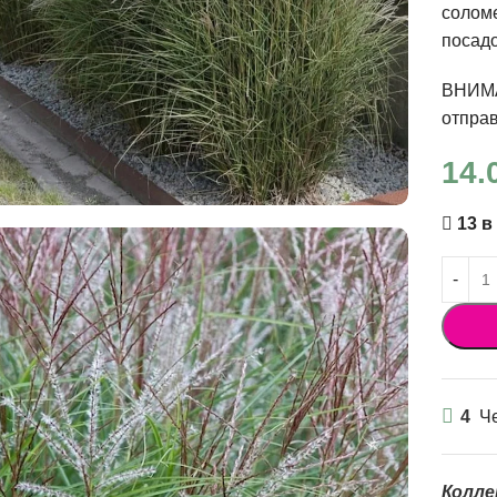
соломе
посадо
ВНИМА
отправ
14.
13 в
4
Че
Колле