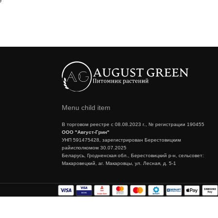
9
Menu child item
В торговом реестре с 08.08.2023 г., № регистрации 190455
ООО "Август-Грин"
УНП 591475428, зарегистрирован Берестовицким
райисполкомом 30.07.2025
Беларусь, Гродненская обл., Берестовицкий р-н, сельсовет:
Макаровецкий, аг. Макаровцы, ул. Лесная, д. 5-1