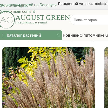
Посадочный материал собстве
тправляем почтой по Беларуси
Skip to navigation
Skip to main content
Каталог растений
Новинки
О питомнике
К
Главная
/
Декоративные злаки
/
Мискантус
/
Мискантус кита