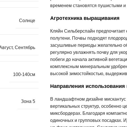
временем становятся пушистыми и 
Агротехника выращивания
Солнце
Кляйн Сильберспайн предпочитает с
полутени. Почвы подходят плодоро
засушливые периоды желательно об
Август
,
Сентябрь
регулярно увлажнять почву для уко
побеги до начала активной вегетац
комплексным минеральным удобрени
высокой зимостойкостью, выдержива
100-140см
Направления использования
В ландшафтном дизайне мискантус 
Зона 5
вертикальных структур, особенно ц
миксбордерах. Благодаря компактно
одиночных и групповых посадках. И