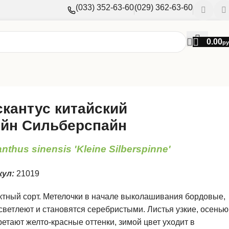
(033) 352-63-60
(029) 362-63-60
0.00
ру
кантус китайский
йн Сильберспайн
nthus sinensis 'Kleine Silberspinne'
кул:
21019
тный сорт. Метелочки в начале выколашивания бордовые,
светлеют и становятся серебристыми. Листья узкие, осенью
етают желто-красные оттенки, зимой цвет уходит в