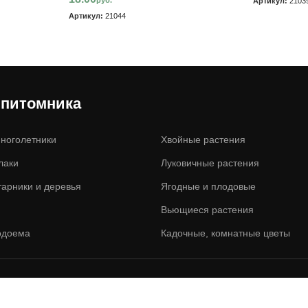
Артикул:
2103
Артикул:
21044
 питомника
ноголетники
Хвойные растения
лаки
Луковичные растения
тарники и деревья
Ягодные и плодовые
Вьющиеся растения
одоема
Кадочные, комнатные цветы