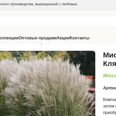
нного производства, выращенный с любовью.
оллекции
Оптовые продажи
Акции
Контакты
йский Кляйн Сильберспайн
Мис
Кля
Misca
Арти
Компак
затем 
приобр