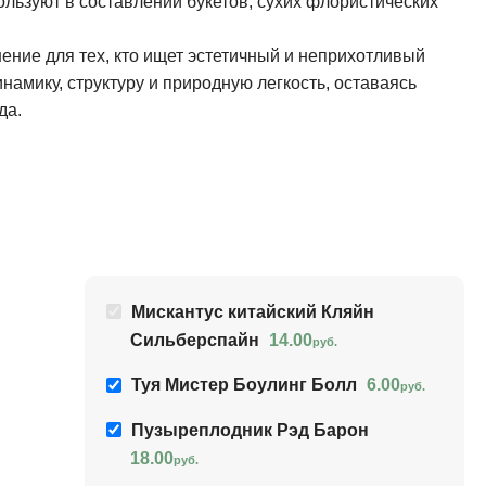
ользуют в составлении букетов, сухих флористических
шение для тех, кто ищет эстетичный и неприхотливый
инамику, структуру и природную легкость, оставаясь
да.
Мискантус китайский Кляйн
Сильберспайн
14.00
руб.
Туя Мистер Боулинг Болл
6.00
руб.
Пузыреплодник Рэд Барон
18.00
руб.