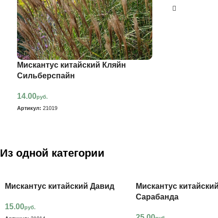
Мискантус китайский Кляйн
Сильберспайн
14.00
руб.
Артикул:
21019
Из одной категории
Мискантус китайский Давид
Мискантус китайски
Сарабанда
15.00
руб.
25.00
руб.