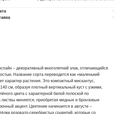
ата
тавка
рспайн – декоративный многолетний злак, отличающийся
остью. Название сорта переводится как «маленький
т характер растения. Это компактный мискантус,
140 см, образуя плотный вертикальный куст с узкими,
ёного цвета с характерной белой полоской по
а листвы меняется, приобретая медные и бронзовые
зонный акцент. Цветение начинается в августе –
ёлки розовато-серебристых соцветий, которые со