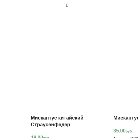
й
Мискантус китайский
Мисканту
Страусенфедер
35.00
руб.
18.00
руб.