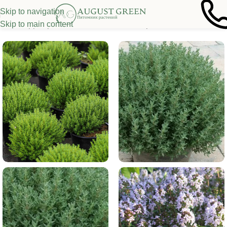
Skip to navigation
Skip to main content
лавная
/
Декоративные многолетники
/
Прочие многолетники