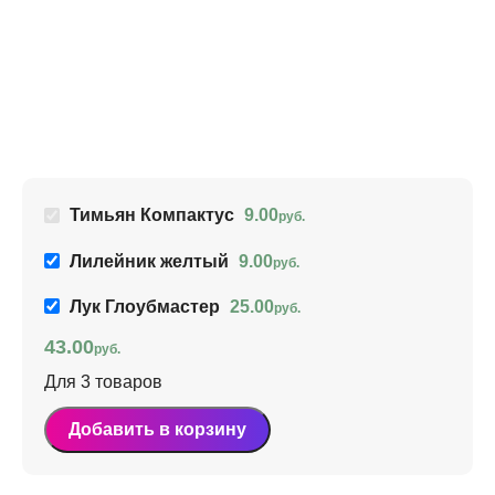
Т
9
Ар
Тимьян Компактус
9.00
руб.
Лилейник желтый
9.00
руб.
Лук Глоубмастер
25.00
руб.
43.00
руб.
Для 3 товаров
Добавить в корзину