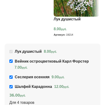
Лук душистый
С
8.00
9
руб.
Артикул:
19214
Ар
Лук душистый
8.00
руб.
Вейник остроцветковый Карл Форстер
7.00
руб.
Сеслерия осенняя
9.00
руб.
Шалфей Карадонна
12.00
руб.
36.00
руб.
Для 4 товаров