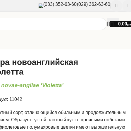
(033) 352-63-60
(029) 362-63-60
0.00
ру
ра новоанглийская
летта
 novae-angliae 'Violetta'
кул:
11042
тный сорт, отличающийся обильным и продолжительным
ием. Образует густой плотный куст с прочными побегами.
фиолетовые полумахровые цветки имеют выразительную