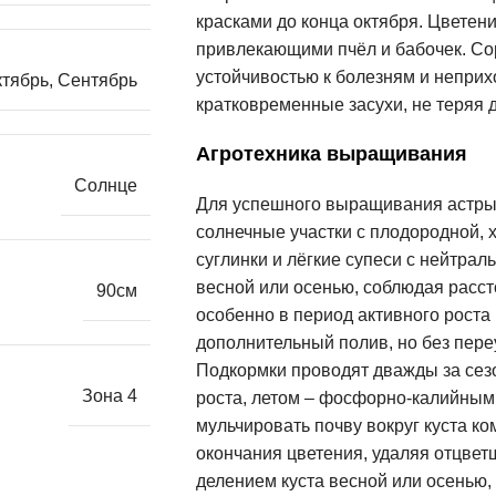
красками до конца октября. Цветени
привлекающими пчёл и бабочек. Со
устойчивостью к болезням и неприх
ктябрь
,
Сентябрь
кратковременные засухи, не теряя 
Агротехника выращивания
Солнце
Для успешного выращивания астры 
солнечные участки с плодородной,
суглинки и лёгкие супеси с нейтрал
весной или осенью, соблюдая расст
90см
особенно в период активного роста
дополнительный полив, но без пер
Подкормки проводят дважды за сез
Зона 4
роста, летом – фосфорно-калийным
мульчировать почву вокруг куста к
окончания цветения, удаляя отцвет
делением куста весной или осенью,