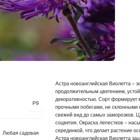
Астра новоанглийская Виолетта – 
продолжительным цветением, устой
декоративностью. Сорт формирует м
Р9
прочными побегами, не склонными к
свежий вид до самых заморозков. Ц
соцветия. Окраска лепестков – нас
серединкой, что делает растение о
Любая садовая
Астра новоанглийская Виолетта зац