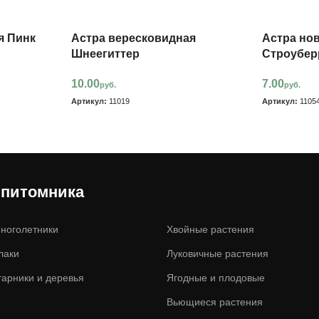
я Пинк
Астра вересковидная
Астра но
Шнеегиттер
Строубер
10.00
7.00
руб.
руб.
Артикул:
11019
Артикул:
1105
 питомника
ноголетники
Хвойные растения
лаки
Луковичные растения
тарники и деревья
Ягодные и плодовые
Вьющиеся растения