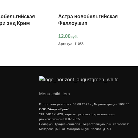
вобельгийская
Астра новобельгийская
ри энд Крим
Феллоушип
12.00
руб.
4
Артикул:
11056
Menu child item
В торговом реестре с 08.08.2023 г., № регистрации 190455
ООО "Август-Грин"
УНП 591475428, зарегистрирован Берестовицким
райисполкомом 30.07.2025
Беларусь, Гродненская обл., Берестовицкий р-н, сельсовет:
Макаровецкий, аг. Макаровцы, ул. Лесная, д. 5-1