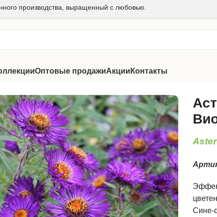
нного производства, выращенный с любовью.
оллекции
Оптовые продажи
Акции
Контакты
нглийская Виолетта
Аст
Вио
Aster
Арти
Эффек
цветен
Сине-