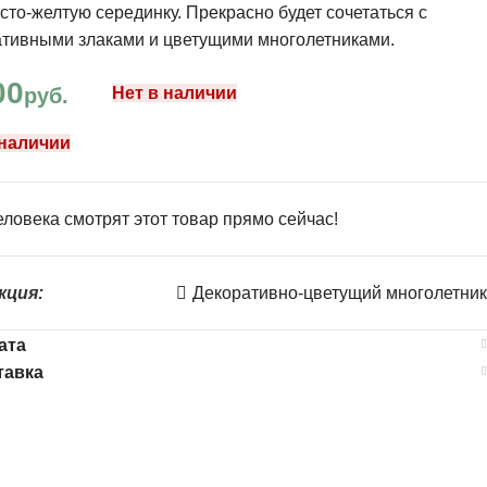
сто-желтую серединку. Прекрасно будет сочетаться с
ативными злаками и цветущими многолетниками.
00
руб.
Нет в наличии
 наличии
ловека смотрят этот товар прямо сейчас!
кция:
Декоративно-цветущий многолетник
ата
тавка