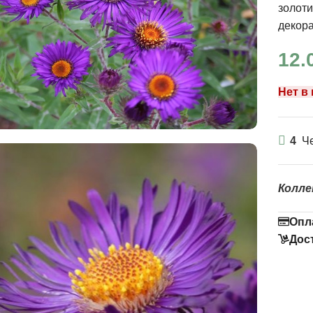
золоти
декор
12.
Нет в
4
Че
Колле
Опл
Дос