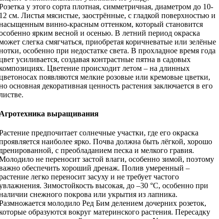
Розетка у этого сорта плотная, симметричная, диаметром до 10-
12 см. Листья мясистые, заострённые, с гладкой поверхностью и
насыщенным винно-красным оттенком, который становится
особенно ярким весной и осенью. В летний период окраска
может слегка смягчаться, приобретая коричневатые или зелёные
нотки, особенно при недостатке света. В прохладное время года
цвет усиливается, создавая контрастные пятна в садовых
композициях. Цветение происходит летом – на длинных
цветоносах появляются мелкие розовые или кремовые цветки,
но основная декоративная ценность растения заключается в его
листве.
Агротехника выращивания
Растение предпочитает солнечные участки, где его окраска
проявляется наиболее ярко. Почва должна быть лёгкой, хорошо
дренированной, с преобладанием песка и мелкого гравия.
Молодило не переносит застой влаги, особенно зимой, поэтому
важно обеспечить хороший дренаж. Полив умеренный –
растение легко переносит засуху и не требует частого
увлажнения. Зимостойкость высокая, до –30 °C, особенно при
наличии снежного покрова или укрытия из лапника.
Размножается молодило Ред Бим делением дочерних розеток,
которые образуются вокруг материнского растения. Пересадку