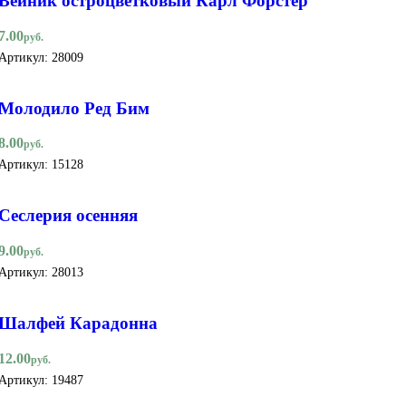
Вейник остроцветковый Карл Форстер
7.00
руб.
Артикул:
28009
Молодило Ред Бим
8.00
руб.
Артикул:
15128
Сеслерия осенняя
9.00
руб.
Артикул:
28013
Шалфей Карадонна
12.00
руб.
Артикул:
19487