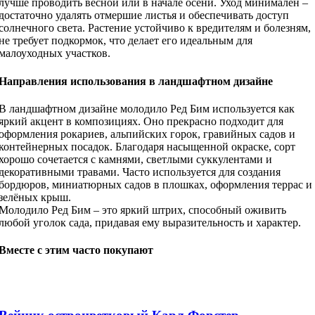
лучше проводить весной или в начале осени. Уход минимален –
достаточно удалять отмершие листья и обеспечивать доступ
солнечного света. Растение устойчиво к вредителям и болезням,
не требует подкормок, что делает его идеальным для
малоуходных участков.
Направления использования в ландшафтном дизайне
В ландшафтном дизайне молодило Ред Бим используется как
яркий акцент в композициях. Оно прекрасно подходит для
оформления рокариев, альпийских горок, гравийных садов и
контейнерных посадок. Благодаря насыщенной окраске, сорт
хорошо сочетается с камнями, светлыми суккулентами и
декоративными травами. Часто используется для создания
бордюров, миниатюрных садов в плошках, оформления террас и
зелёных крыш.
Молодило Ред Бим – это яркий штрих, способный оживить
любой уголок сада, придавая ему выразительность и характер.
Вместе с этим часто покупают