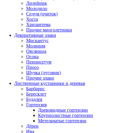
Лилейник
Молодило
Седум (очиток)
Хоста
Хризантема
Прочие многолетники
Декоративные злаки
Мискантус
Молиния
Овсяница
Осока
Пеннисетум
Просо
Щучка (луговик)
Прочие злаки
Лиственные кустарники и деревья
Барбарис
Бересклет
Буддлея
Гортензия
Древовидные гортензии
Крупнолистные гортензии
Метельчатые гортензии
Дёрен
Ива