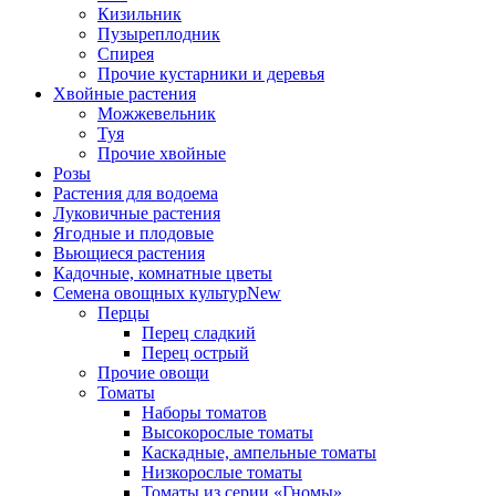
Кизильник
Пузыреплодник
Спирея
Прочие кустарники и деревья
Хвойные растения
Можжевельник
Туя
Прочие хвойные
Розы
Растения для водоема
Луковичные растения
Ягодные и плодовые
Вьющиеся растения
Кадочные, комнатные цветы
Семена овощных культур
New
Перцы
Перец сладкий
Перец острый
Прочие овощи
Томаты
Наборы томатов
Высокорослые томаты
Каскадные, ампельные томаты
Низкорослые томаты
Томаты из серии «Гномы»