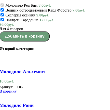
Молодило Ред Бим
8.00
руб.
Вейник остроцветковый Карл Форстер
7.00
руб.
Сеслерия осенняя
9.00
руб.
Шалфей Карадонна
12.00
руб.
36.00
руб.
Для 4 товаров
Добавить в корзину
Из одной категории
Молодило Альхемист
10.00
руб.
Артикул:
15006
В корзину
Молодило Рони