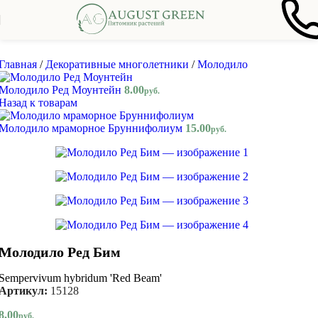
Skip to navigation
Skip to main content
Главная
/
Декоративные многолетники
/
Молодило
Молодило Ред Моунтейн
8.00
руб.
Назад к товарам
Молодило мраморное Бруннифолиум
15.00
руб.
Молодило Ред Бим
Sempervivum hybridum 'Red Beam'
Артикул:
15128
8.00
руб.