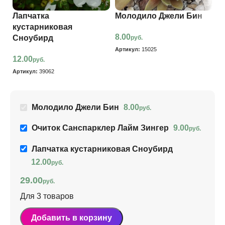
Лапчатка
Молодило Джели Бин
О
кустарниковая
Л
8.00
Сноубирд
руб.
9
Артикул:
15025
12.00
руб.
Ар
Артикул:
39062
Молодило Джели Бин
8.00
руб.
Очиток Санспарклер Лайм Зингер
9.00
руб.
Лапчатка кустарниковая Сноубирд
12.00
руб.
29.00
руб.
Для 3 товаров
Добавить в корзину