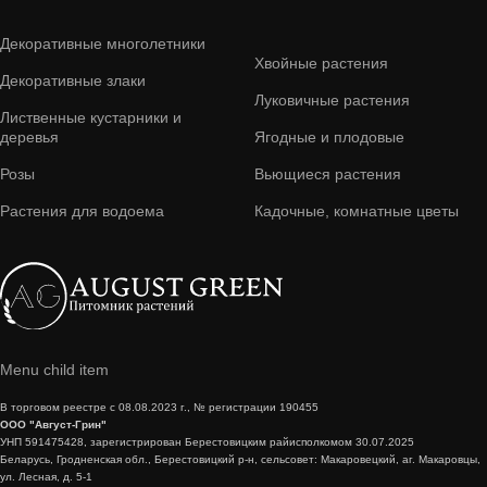
Декоративные многолетники
Хвойные растения
Декоративные злаки
Луковичные растения
Лиственные кустарники и
деревья
Ягодные и плодовые
Розы
Вьющиеся растения
Растения для водоема
Кадочные, комнатные цветы
Menu child item
В торговом реестре с 08.08.2023 г., № регистрации 190455
ООО "Август-Грин"
УНП 591475428, зарегистрирован Берестовицким райисполкомом 30.07.2025
Беларусь, Гродненская обл., Берестовицкий р-н, сельсовет: Макаровецкий, аг. Макаровцы,
ул. Лесная, д. 5-1