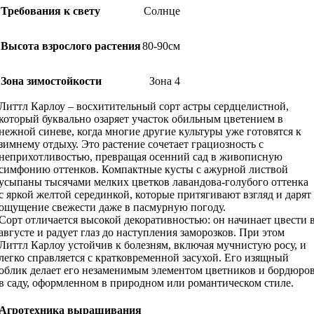
Требования к свету
Солнце
Высота взрослого растения
80-90см
Зона зимостойкости
Зона 4
Литтл Карлоу – восхитительный сорт астры сердцелистной,
который буквально озаряет участок обильным цветением в
нежной синеве, когда многие другие культуры уже готовятся к
зимнему отдыху. Это растение сочетает грациозность с
неприхотливостью, превращая осенний сад в живописную
симфонию оттенков. Компактные кусты с ажурной листвой
усыпаны тысячами мелких цветков лавандова-голубого оттенка
с яркой желтой серединкой, которые притягивают взгляд и дарят
ощущение свежести даже в пасмурную погоду.
Сорт отличается высокой декоративностью: он начинает цвести 
августе и радует глаз до наступления заморозков. При этом
Литтл Карлоу устойчив к болезням, включая мучнистую росу, и
легко справляется с кратковременной засухой. Его изящный
облик делает его незаменимым элементом цветников и бордюро
в саду, оформленном в природном или романтическом стиле.
Агротехника выращивания