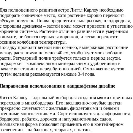
Для полноценного развития астре Литтл Карлоу необходимо
подобрать солнечное место, хотя растение хорошо переносит
лёгкую полутень. Почва предпочтительна рыхлая, плодородная,
с хорошим дренажем – застой воды может привести к угнетению
корневой системы. Растение отлично развивается в умеренном
климате, не боится первых заморозков, и легко переносит
осенние колебания температуры.
Посадку проводят весной или осенью, выдерживая расстояние
между растениями не менее 40 см, чтобы куст мог свободно
расти. Регулярный полив требуется только в период засухи,
подкормки – комплексными минеральными удобрениями в
начале вегетации и перед бутонизацией. Омоложение кустов
путём деления рекомендуется каждые 3-4 года.
Направления использования в ландшафтном дизайне
Литтл Карлоу – идеальный выбор для создания мягких цветовых
переходов в миксбордерах. Его насыщенно-голубые цветки
прекрасно сочетаются с желтыми, фиолетовыми и белыми
осенними многолетниками. Сорт используется для оформления
бордюров, рабаток, дорожек и натуралистичных садов.
Компактная форма позволяет применять его в контейнерном
озеленении – на балконах, террасах, в патио.