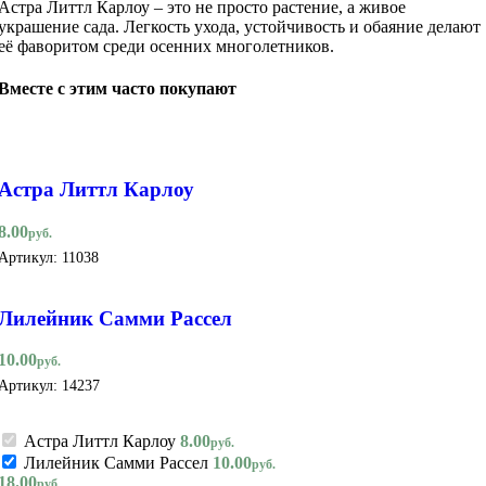
Астра Литтл Карлоу – это не просто растение, а живое
украшение сада. Легкость ухода, устойчивость и обаяние делают
её фаворитом среди осенних многолетников.
Вместе с этим часто покупают
Астра Литтл Карлоу
8.00
руб.
Артикул:
11038
Лилейник Самми Рассел
10.00
руб.
Артикул:
14237
Астра Литтл Карлоу
8.00
руб.
Лилейник Самми Рассел
10.00
руб.
18.00
руб.