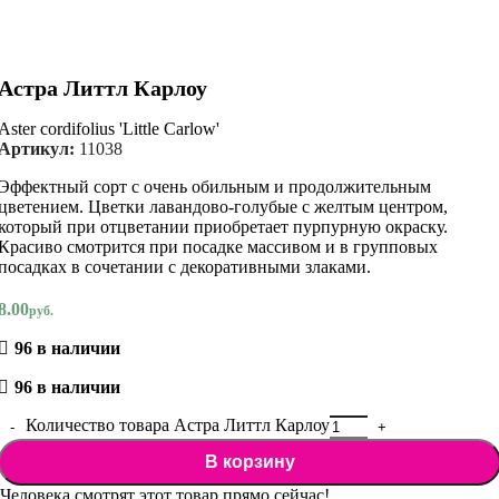
Астра Литтл Карлоу
Aster cordifolius 'Little Carlow'
Артикул:
11038
Эффектный сорт с очень обильным и продолжительным
цветением. Цветки лавандово-голубые с желтым центром,
который при отцветании приобретает пурпурную окраску.
Красиво смотрится при посадке массивом и в групповых
посадках в сочетании с декоративными злаками.
8.00
руб.
96 в наличии
96 в наличии
Количество товара Астра Литтл Карлоу
В корзину
Человека смотрят этот товар прямо сейчас!