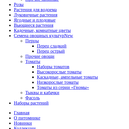
Розы
Растения для водоема
Луковичные растения
Ягодные и плодовые
Вьющиеся растения
Кадочные, комнатные цветы
Семена овощных культур
New
Перцы
Перец сладкий
Перец острый
Прочие овощи
Томаты
Наборы томатов
Высокорослые томаты
Каскадные, ампельные томаты
Низкорослые томаты
Томаты из серии «Гномы»
Тыквы и кабачки
Фасоль
Наборы растений
Главная
О питомнике
Новинки
Коллекции