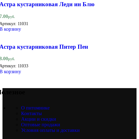
Астра кустарниковая Леди ин Блю
7.00
руб.
Артикул:
11031
В корзину
Астра кустарниковая Питер Пен
8.00
руб.
Артикул:
11033
В корзину
олезное
О питомнике
Контакты
Акции и скидки
Оптовые продажи
Условия оплаты и доставки