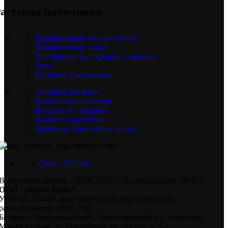
астения питомника
Декоративные многолетники
Декоративные злаки
Лиственные кустарники и деревья
Розы
Растения для водоема
Хвойные растения
Луковичные растения
Ягодные и плодовые
Вьющиеся растения
Кадочные, комнатные цветы
Menu child item
В торговом реестре с 08.08.2023 г., № регистрации 190455
ООО "Август-Грин"
УНП 591475428, зарегистрирован Берестовицким
райисполкомом 30.07.2025
Беларусь, Гродненская обл., Берестовицкий р-н, сельсовет:
Макаровецкий, аг. Макаровцы, ул. Лесная, д. 5-1