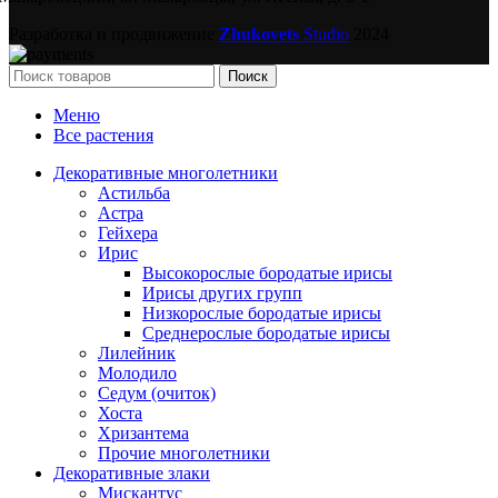
Разработка и продвижение
Zhukovets
Studio
2024
Поиск
Меню
Все растения
Декоративные многолетники
Астильба
Астра
Гейхера
Ирис
Высокорослые бородатые ирисы
Ирисы других групп
Низкорослые бородатые ирисы
Среднерослые бородатые ирисы
Лилейник
Молодило
Седум (очиток)
Хоста
Хризантема
Прочие многолетники
Декоративные злаки
Мискантус