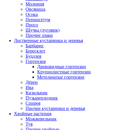
Молиния
Овсяница
Осока
Пеннисетум
Просо
Щучка (луговик)
Прочие злаки
Лиственные кустарники и деревья
Барбарис
Бересклет
Буддлея
Гортензия
Древовидные гортензии
Крупнолистные гортензии
Метельчатые гортензии
Дёрен
Ива
Кизильник
Пузыреплодник
Спирея
Прочие кустарники и деревья
Хвойные растения
Можжевельник
Туя
Прочие хвойные