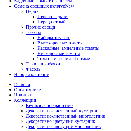
Кадочные, комнатные цветы
Семена овощных культур
New
Перцы
Перец сладкий
Перец острый
Прочие овощи
Томаты
Наборы томатов
Высокорослые томаты
Каскадные, ампельные томаты
Низкорослые томаты
Томаты из серии «Гномы»
Тыквы и кабачки
Фасоль
Наборы растений
Главная
О питомнике
Новинки
Коллекции
Вечнозелёное растение
Декоративно-лиственный кустарник
Декоративно-лиственный многолетник
Декоративно-цветущий кустарник
Декоративно-цветущий многолетник