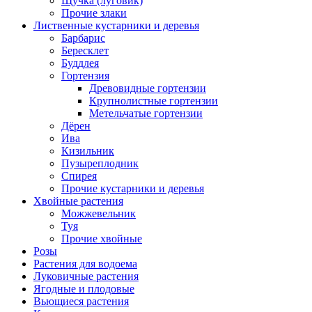
Щучка (луговик)
Прочие злаки
Лиственные кустарники и деревья
Барбарис
Бересклет
Буддлея
Гортензия
Древовидные гортензии
Крупнолистные гортензии
Метельчатые гортензии
Дёрен
Ива
Кизильник
Пузыреплодник
Спирея
Прочие кустарники и деревья
Хвойные растения
Можжевельник
Туя
Прочие хвойные
Розы
Растения для водоема
Луковичные растения
Ягодные и плодовые
Вьющиеся растения