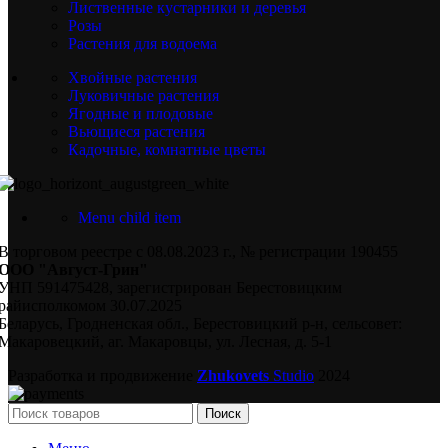
Лиственные кустарники и деревья
Розы
Растения для водоема
Хвойные растения
Луковичные растения
Ягодные и плодовые
Вьющиеся растения
Кадочные, комнатные цветы
Menu child item
В торговом реестре с 08.08.2023 г., № регистрации 190455
ООО "Август-Грин"
УНП 591475428, зарегистрирован Берестовицким
райисполкомом 30.07.2025
Беларусь, Гродненская обл., Берестовицкий р-н, сельсовет:
Макаровецкий, аг. Макаровцы, ул. Лесная, д. 5-1
Разработка и продвижение
Zhukovets
Studio
2024
Поиск