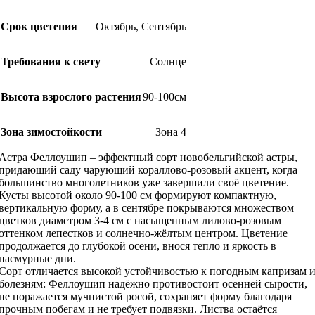
Срок цветения
Октябрь
,
Сентябрь
Требования к свету
Солнце
Высота взрослого растения
90-100см
Зона зимостойкости
Зона 4
Астра Феллоушип – эффектный сорт новобельгийской астры,
придающий саду чарующий кораллово-розовый акцент, когда
большинство многолетников уже завершили своё цветение.
Кусты высотой около 90-100 см формируют компактную,
вертикальную форму, а в сентябре покрываются множеством
цветков диаметром 3-4 см с насыщенным лилово-розовым
оттенком лепестков и солнечно-жёлтым центром. Цветение
продолжается до глубокой осени, внося тепло и яркость в
пасмурные дни.
Сорт отличается высокой устойчивостью к погодным капризам 
болезням: Феллоушип надёжно противостоит осенней сырости,
не поражается мучнистой росой, сохраняет форму благодаря
прочным побегам и не требует подвязки. Листва остаётся