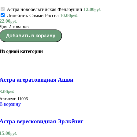
Астра новобельгийская Феллоушип
12.00
руб.
Лилейник Самми Рассел
10.00
руб.
22.00
руб.
Для 2 товаров
Добавить в корзину
Из одной категории
Астра агератовидная Ашви
8.00
руб.
Артикул:
11006
В корзину
Астра вересковидная Эрлкёниг
15.00
руб.