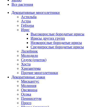
Меню
Все растения
Декоративные многолетники
Астильба
Астра
Гейхера
Ирис
Высокорослые бородатые ирисы
Ирисы других групп
Низкорослые бородатые ирисы
Среднерослые бородатые ирисы
Лилейник
Молодило
Седум (очиток)
Хоста
Хризантема
Прочие многолетники
Декоративные злаки
Мискантус
Молиния
Овсяница
Осока
Пеннисетум
Просо