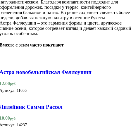
натуралистическом. Благодаря компактности подходит для
оформления дорожек, посадки у террас, контейнерного
озеленения балконов и патио. В срезке сохраняет свежесть более
недели, добавляя нежную палитру в осенние букеты.
Астра Феллоушип – это гармония формы и цвета, дружеское
сияние осени, которое согревает взгляд и делает каждый садовы
уголок особенным.
Вместе с этим часто покупают
Астра новобельгийская Феллоушип
12.00
руб.
Артикул:
11056
Лилейник Самми Рассел
10.00
руб.
Артикул:
14237