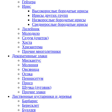
Гейхера
Ирис
Высокорослые бородатые ирисы
Ирисы других групп
Низкорослые бородатые ирисы
Среднерослые бородатые ирисы
Лилейник
Молодило
Седум (очиток)
Хоста
Хризантема
Прочие многолетники
Декоративные злаки
Мискантус
Молиния
Овсяница
Осока
Пеннисетум
Просо
Щучка (луговик)
Прочие злаки
Лиственные кустарники и деревья
Барбарис
Бересклет
Буддлея