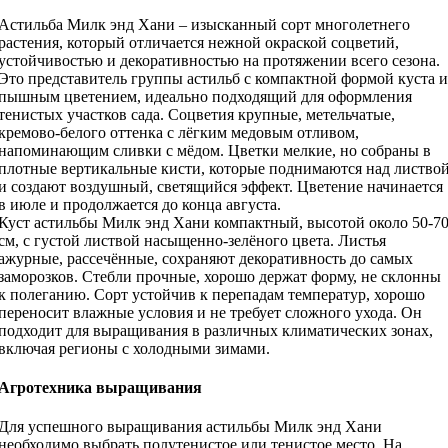
Астильба Милк энд Хани – изысканный сорт многолетнего
растения, который отличается нежной окраской соцветий,
устойчивостью и декоративностью на протяжении всего сезона.
Это представитель группы астильб с компактной формой куста и
пышным цветением, идеально подходящий для оформления
тенистых участков сада. Соцветия крупные, метельчатые,
кремово-белого оттенка с лёгким медовым отливом,
напоминающим сливки с мёдом. Цветки мелкие, но собраны в
плотные вертикальные кисти, которые поднимаются над листво
и создают воздушный, светящийся эффект. Цветение начинается
в июле и продолжается до конца августа.
Куст астильбы Милк энд Хани компактный, высотой около 50-7
см, с густой листвой насыщенно-зелёного цвета. Листья
ажурные, рассечённые, сохраняют декоративность до самых
заморозков. Стебли прочные, хорошо держат форму, не склонны
к полеганию. Сорт устойчив к перепадам температур, хорошо
переносит влажные условия и не требует сложного ухода. Он
подходит для выращивания в различных климатических зонах,
включая регионы с холодными зимами.
Агротехника выращивания
Для успешного выращивания астильбы Милк энд Хани
необходимо выбрать полутенистое или тенистое место. На