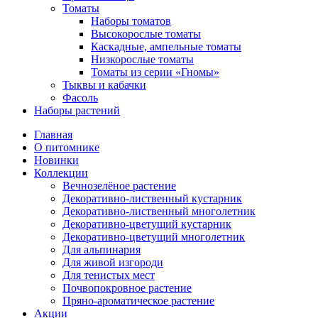
Томаты
Наборы томатов
Высокорослые томаты
Каскадные, ампельные томаты
Низкорослые томаты
Томаты из серии «Гномы»
Тыквы и кабачки
Фасоль
Наборы растений
Главная
О питомнике
Новинки
Коллекции
Вечнозелёное растение
Декоративно-лиственный кустарник
Декоративно-лиственный многолетник
Декоративно-цветущий кустарник
Декоративно-цветущий многолетник
Для альпинария
Для живой изгороди
Для тенистых мест
Почвопокровное растение
Пряно-ароматическое растение
Акции