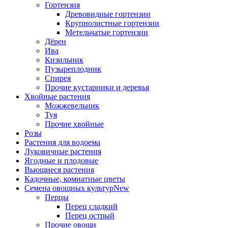
Гортензия
Древовидные гортензии
Крупнолистные гортензии
Метельчатые гортензии
Дёрен
Ива
Кизильник
Пузыреплодник
Спирея
Прочие кустарники и деревья
Хвойные растения
Можжевельник
Туя
Прочие хвойные
Розы
Растения для водоема
Луковичные растения
Ягодные и плодовые
Вьющиеся растения
Кадочные, комнатные цветы
Семена овощных культур
New
Перцы
Перец сладкий
Перец острый
Прочие овощи