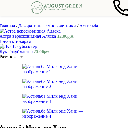
Skip to navigation
Skip to main content
Главная
/
Декоративные многолетники
/
Астильба
Астра вересковидная Аляска
12.00
руб.
Назад к товарам
Лук Глоубмастер
25.00
руб.
Размножаем
Астильба Милк энд Хани