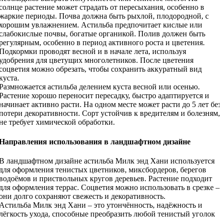
солнце растение может страдать от пересыхания, особенно в
жаркие периоды. Почва должна быть рыхлой, плодородной, с
хорошим увлажнением. Астильба предпочитает кислые или
слабокислые почвы, богатые органикой. Полив должен быть
регулярным, особенно в период активного роста и цветения.
Подкормки проводят весной и в начале лета, используя
удобрения для цветущих многолетников. После цветения
соцветия можно обрезать, чтобы сохранить аккуратный вид
куста.
Размножается астильба делением куста весной или осенью.
Растение хорошо переносит пересадку, быстро адаптируется и
начинает активно расти. На одном месте может расти до 5 лет бе
потери декоративности. Сорт устойчив к вредителям и болезням,
не требует химической обработки.
Направления использования в ландшафтном дизайне
В ландшафтном дизайне астильба Милк энд Хани используется
для оформления тенистых цветников, миксбордеров, берегов
водоёмов и приствольных кругов деревьев. Растение подходит
для оформления террас. Соцветия можно использовать в срезке –
они долго сохраняют свежесть и декоративность.
Астильба Милк энд Хани – это утончённость, надёжность и
лёгкость ухода, способные преобразить любой тенистый уголок