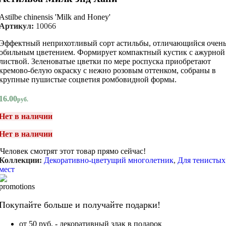
Astilbe chinensis 'Milk and Honey'
Артикул:
10066
Эффектный неприхотливый сорт астильбы, отличающийся очен
обильным цветением. Формирует компактный кустик с ажурной
листвой. Зеленоватые цветки по мере роспуска приобретают
кремово-белую окраску с нежно розовым оттенком, собраны в
крупные пушистые соцветия ромбовидной формы.
16.00
руб.
Нет в наличии
Нет в наличии
Человек смотрят этот товар прямо сейчас!
Коллекции:
Декоративно-цветущий многолетник
,
Для тенистых
мест
Покупайте больше и получайте подарки!
от 50 руб. - декоративный злак в подарок