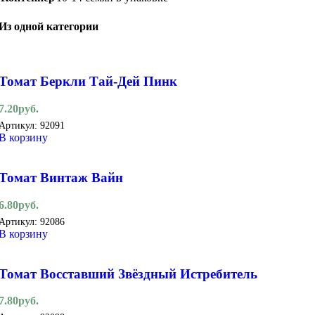
Из одной категории
Томат Беркли Тай-Дей Пинк
7.20
руб.
Артикул:
92091
В корзину
Томат Винтаж Вайн
6.80
руб.
Артикул:
92086
В корзину
Томат Восставший Звёздный Истребитель
7.80
руб.