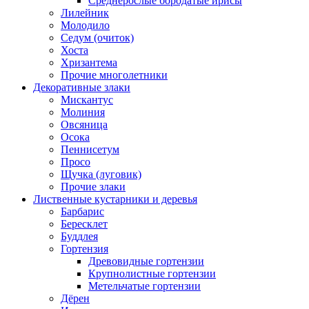
Среднерослые бородатые ирисы
Лилейник
Молодило
Седум (очиток)
Хоста
Хризантема
Прочие многолетники
Декоративные злаки
Мискантус
Молиния
Овсяница
Осока
Пеннисетум
Просо
Щучка (луговик)
Прочие злаки
Лиственные кустарники и деревья
Барбарис
Бересклет
Буддлея
Гортензия
Древовидные гортензии
Крупнолистные гортензии
Метельчатые гортензии
Дёрен