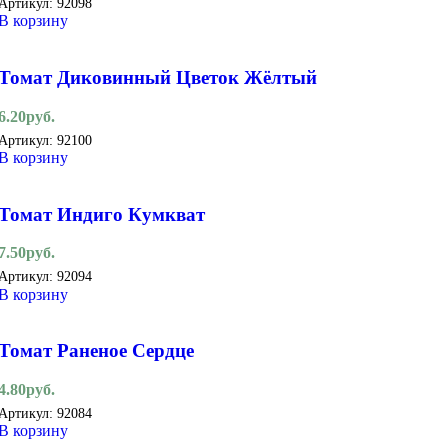
Артикул:
92098
В корзину
Томат Диковинный Цветок Жёлтый
6.20
руб.
Артикул:
92100
В корзину
Томат Индиго Кумкват
7.50
руб.
Артикул:
92094
В корзину
Томат Раненое Сердце
4.80
руб.
Артикул:
92084
В корзину