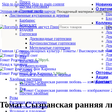
Просо
Skip to navigation
Skip to main content
Новинк
Щучка (луговик)
О пито
Прочие злаки
Отправляем почтой по Беларуси
Посадочный материал собственн
Пра
Лиственные кустарники и деревья
Бло
Барбарис
Коллек
Бересклет
По
Веч
Буддлея
Дек
Гортензия
Дек
Древовидные гортензии
Дек
Крупнолистные гортензии
Дек
Метельчатые гортензии
Для
Главная
/
Семена овощных культур
/
Томаты
/
Высокорослые то
Дёрен
Для
Ива
Для
Томат Розовый снег
6.20
руб.
Кизильник
Поч
Назад к товарам
Пузыреплодник
Пря
Спирея
Оптовы
Томат Рангтомат фон Карника
5.90
руб.
Прочие кустарники и деревья
Акции
Хвойные растения
Контак
Можжевельник
Туя
Прочие хвойные
Розы
Растения для водоема
Томат Сызранская ранняя л
Луковичные растения
Ягодные и плодовые