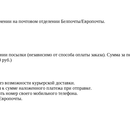
чении на почтовом отделении Белпочты/Европочты.
нии посылки (независимо от способа оплаты заказа). Сумма за 
 руб.)
з возможности курьерской доставки.
я к сумме наложенного платежа при отправке.
ть номер своего мобильного телефона.
 Европочты.