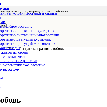
и
мнике
ого производства, выращенный с любовью.
вила и условия доставки и оплаты
г
ции
иск
нозелёное растение
оративно-лиственный кустарник
оративно-лиственный многолетник
оративно-цветущий кустарник
оративно-цветущий многолетник
 альпинария
маты
/
Томат Сызранская ранняя любовь
 живой изгороди
 тенистых мест
вопокровное растение
но-ароматическое растение
е продажи
ты
юбовь