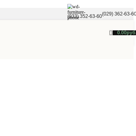
(029) 362-63-6
(033) 352-63-60
0.00
руб