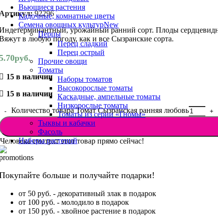
Вьющиеся растения
Артикул:
92296
Кадочные, комнатные цветы
Семена овощных культур
New
Индетерминантный, урожайный ранний сорт. Плоды сердцевидные
Перцы
Вяжут в любую погоду, как и все Сызранские сорта.
Перец сладкий
Перец острый
5.70
руб.
Прочие овощи
Томаты
15 в наличии
Наборы томатов
Высокорослые томаты
15 в наличии
Каскадные, ампельные томаты
Низкорослые томаты
Количество товара Томат Сызранская ранняя любовь
Томаты из серии «Гномы»
Тыквы и кабачки
Фасоль
Наборы растений
Человека смотрят этот товар прямо сейчас!
Покупайте больше и получайте подарки!
от 50 руб. - декоративный злак в подарок
от 100 руб. - молодило в подарок
от 150 руб. - хвойное растение в подарок