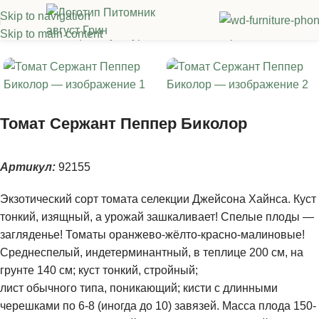
Skip to navigation
Skip to main content
я
/
Семена овощных культур
/
Томаты
/
Высокорослые томаты
Томат Сержант Пеппер Биколор
Артикул:
92155
Экзотический сорт томата селекции Джейсона Хайнса. Куст
тонкий, изящный, а урожай зашкаливает! Спелые плоды —
загляденье! Томаты оранжево-жёлто-красно-малиновые!
Среднеспелый, индетерминантный, в теплице 200 см, на
грунте 140 см; куст тонкий, стройный;
лист обычного типа, поникающий; кисти с длинными
черешками по 6-8 (иногда до 10) завязей. Масса плода 150-